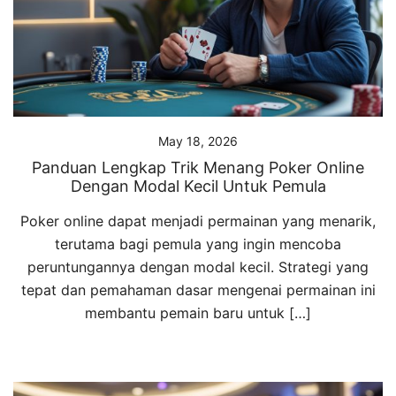
May 18, 2026
Panduan Lengkap Trik Menang Poker Online
Dengan Modal Kecil Untuk Pemula
Poker online dapat menjadi permainan yang menarik,
terutama bagi pemula yang ingin mencoba
peruntungannya dengan modal kecil. Strategi yang
tepat dan pemahaman dasar mengenai permainan ini
membantu pemain baru untuk […]