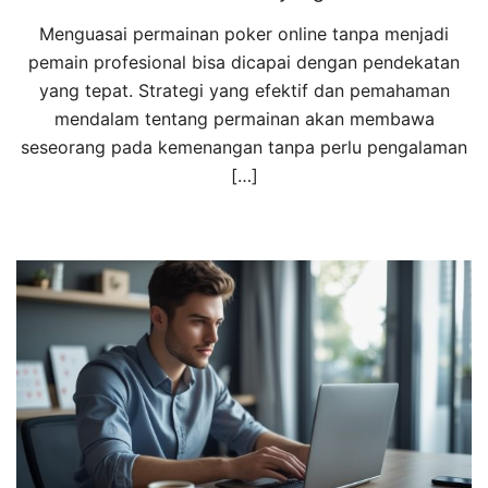
Menguasai permainan poker online tanpa menjadi
pemain profesional bisa dicapai dengan pendekatan
yang tepat. Strategi yang efektif dan pemahaman
mendalam tentang permainan akan membawa
seseorang pada kemenangan tanpa perlu pengalaman
[…]