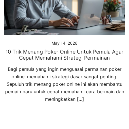
May 14, 2026
10 Trik Menang Poker Online Untuk Pemula Agar
Cepat Memahami Strategi Permainan
Bagi pemula yang ingin menguasai permainan poker
online, memahami strategi dasar sangat penting.
Sepuluh trik menang poker online ini akan membantu
pemain baru untuk cepat memahami cara bermain dan
meningkatkan […]