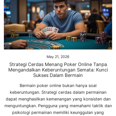
May 21, 2026
Strategi Cerdas Menang Poker Online Tanpa
Mengandalkan Keberuntungan Semata: Kunci
Sukses Dalam Bermain
Bermain poker online bukan hanya soal
keberuntungan. Strategi cerdas dalam permainan
dapat menghasilkan kemenangan yang konsisten dan
menguntungkan. Pengguna yang memahami taktik dan
psikologi permainan memiliki keunggulan yang