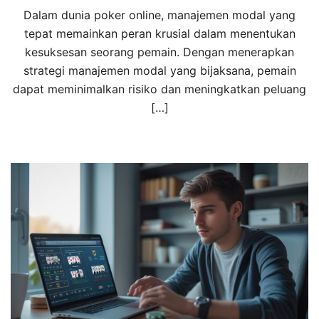
Dalam dunia poker online, manajemen modal yang
tepat memainkan peran krusial dalam menentukan
kesuksesan seorang pemain. Dengan menerapkan
strategi manajemen modal yang bijaksana, pemain
dapat meminimalkan risiko dan meningkatkan peluang
[…]