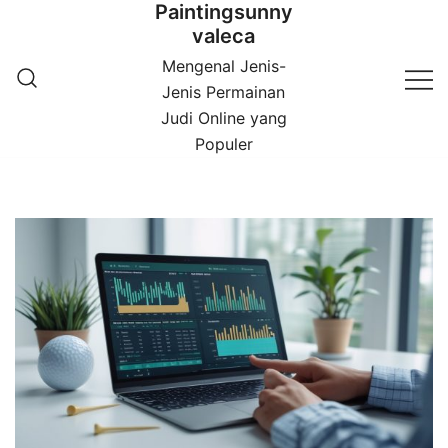
Paintingsunny
Skip
valeca
to
content
Mengenal Jenis-
Jenis Permainan
Judi Online yang
Populer