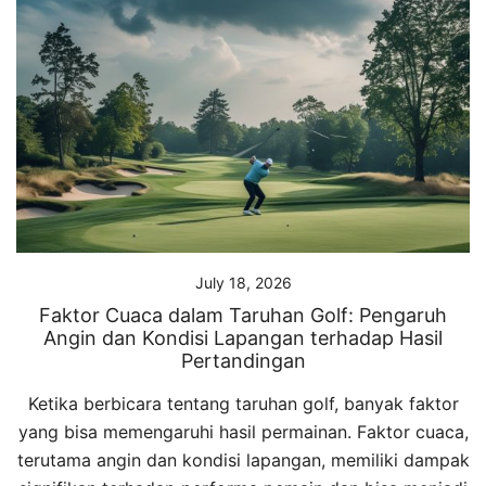
July 18, 2026
Faktor Cuaca dalam Taruhan Golf: Pengaruh
Angin dan Kondisi Lapangan terhadap Hasil
Pertandingan
Ketika berbicara tentang taruhan golf, banyak faktor
yang bisa memengaruhi hasil permainan. Faktor cuaca,
terutama angin dan kondisi lapangan, memiliki dampak