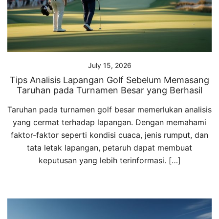
July 15, 2026
Tips Analisis Lapangan Golf Sebelum Memasang
Taruhan pada Turnamen Besar yang Berhasil
Taruhan pada turnamen golf besar memerlukan analisis
yang cermat terhadap lapangan. Dengan memahami
faktor-faktor seperti kondisi cuaca, jenis rumput, dan
tata letak lapangan, petaruh dapat membuat
keputusan yang lebih terinformasi. […]