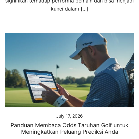
signifikan terhadap performa pemain dan bisa menjadi
kunci dalam […]
July 17, 2026
Panduan Membaca Odds Taruhan Golf untuk
Meningkatkan Peluang Prediksi Anda