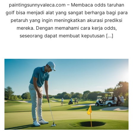
paintingsunnyvaleca.com – Membaca odds taruhan
golf bisa menjadi alat yang sangat berharga bagi para
petaruh yang ingin meningkatkan akurasi prediksi
mereka. Dengan memahami cara kerja odds,
seseorang dapat membuat keputusan […]