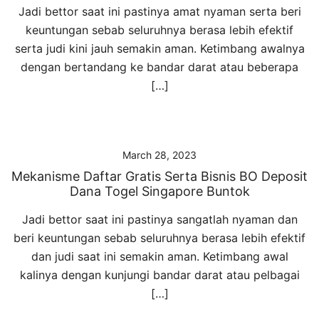
Jadi bettor saat ini pastinya amat nyaman serta beri
keuntungan sebab seluruhnya berasa lebih efektif
serta judi kini jauh semakin aman. Ketimbang awalnya
dengan bertandang ke bandar darat atau beberapa
[…]
March 28, 2023
Mekanisme Daftar Gratis Serta Bisnis BO Deposit
Dana Togel Singapore Buntok
Jadi bettor saat ini pastinya sangatlah nyaman dan
beri keuntungan sebab seluruhnya berasa lebih efektif
dan judi saat ini semakin aman. Ketimbang awal
kalinya dengan kunjungi bandar darat atau pelbagai
[…]