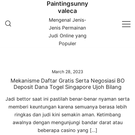
Paintingsunny
Skip
valeca
to
content
Mengenal Jenis-
Jenis Permainan
Judi Online yang
Populer
March 28, 2023
Mekanisme Daftar Gratis Serta Negosiasi BO
Deposit Dana Togel Singapore Ujoh Bilang
Jadi bettor saat ini pastilah benar-benar nyaman serta
memberi keuntungan karena semuanya berasa lebih
ringkas dan judi kini semakin aman. Ketimbang
awalnya dengan mengunjungi bandar darat atau
beberapa casino yang […]