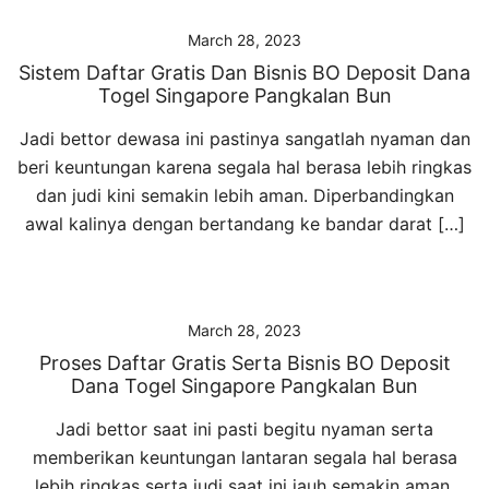
March 28, 2023
Sistem Daftar Gratis Dan Bisnis BO Deposit Dana
Togel Singapore Pangkalan Bun
Jadi bettor dewasa ini pastinya sangatlah nyaman dan
beri keuntungan karena segala hal berasa lebih ringkas
dan judi kini semakin lebih aman. Diperbandingkan
awal kalinya dengan bertandang ke bandar darat […]
March 28, 2023
Proses Daftar Gratis Serta Bisnis BO Deposit
Dana Togel Singapore Pangkalan Bun
Jadi bettor saat ini pasti begitu nyaman serta
memberikan keuntungan lantaran segala hal berasa
lebih ringkas serta judi saat ini jauh semakin aman.