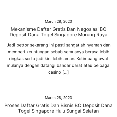
March 28, 2023
Mekanisme Daftar Gratis Dan Negosiasi BO
Deposit Dana Togel Singapore Murung Raya
Jadi bettor sekarang ini pasti sangatlah nyaman dan
memberi keuntungan sebab semuanya berasa lebih
ringkas serta judi kini lebih aman. Ketimbang awal
mulanya dengan datangi bandar darat atau pelbagai
casino […]
March 28, 2023
Proses Daftar Gratis Dan Bisnis BO Deposit Dana
Togel Singapore Hulu Sungai Selatan