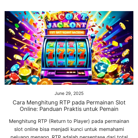
June 29, 2025
Cara Menghitung RTP pada Permainan Slot
Online: Panduan Praktis untuk Pemain
Menghitung RTP (Return to Player) pada permainan
slot online bisa menjadi kunci untuk memahami
peluang menang. RTP adalah persentase dari total