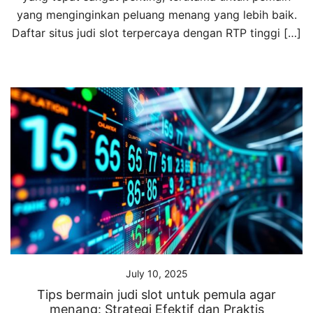
yang menginginkan peluang menang yang lebih baik.
Daftar situs judi slot terpercaya dengan RTP tinggi […]
July 10, 2025
Tips bermain judi slot untuk pemula agar
menang: Strategi Efektif dan Praktis