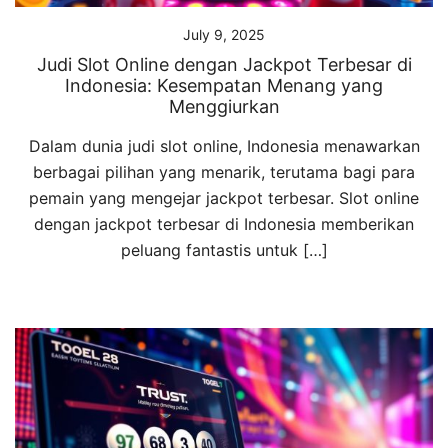
July 9, 2025
Judi Slot Online dengan Jackpot Terbesar di
Indonesia: Kesempatan Menang yang
Menggiurkan
Dalam dunia judi slot online, Indonesia menawarkan
berbagai pilihan yang menarik, terutama bagi para
pemain yang mengejar jackpot terbesar. Slot online
dengan jackpot terbesar di Indonesia memberikan
peluang fantastis untuk […]