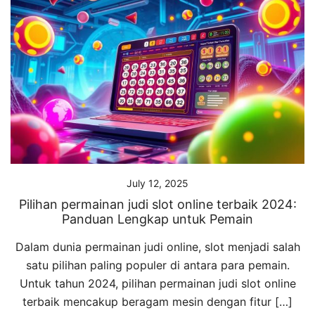
July 12, 2025
Pilihan permainan judi slot online terbaik 2024:
Panduan Lengkap untuk Pemain
Dalam dunia permainan judi online, slot menjadi salah
satu pilihan paling populer di antara para pemain.
Untuk tahun 2024, pilihan permainan judi slot online
terbaik mencakup beragam mesin dengan fitur […]