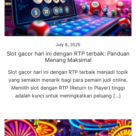
July 8, 2025
Slot gacor hari ini dengan RTP terbaik: Panduan
Menang Maksimal
Slot gacor hari ini dengan RTP terbaik menjadi topik
yang semakin menarik bagi para pemain judi online.
Memilih slot dengan RTP (Return to Player) tinggi
adalah kunci untuk meningkatkan peluang […]