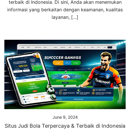
terbaik di Indonesia. Di sini, Anda akan menemukan
informasi yang berkaitan dengan keamanan, kualitas
layanan, […]
June 9, 2024
Situs Judi Bola Terpercaya & Terbaik di Indonesia