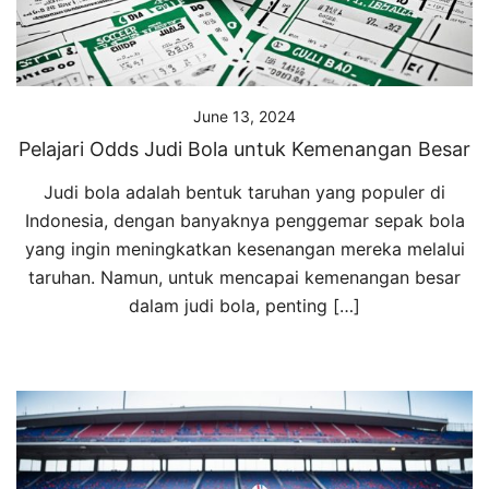
June 13, 2024
Pelajari Odds Judi Bola untuk Kemenangan Besar
Judi bola adalah bentuk taruhan yang populer di
Indonesia, dengan banyaknya penggemar sepak bola
yang ingin meningkatkan kesenangan mereka melalui
taruhan. Namun, untuk mencapai kemenangan besar
dalam judi bola, penting […]