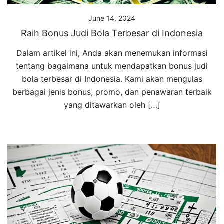
June 14, 2024
Raih Bonus Judi Bola Terbesar di Indonesia
Dalam artikel ini, Anda akan menemukan informasi
tentang bagaimana untuk mendapatkan bonus judi
bola terbesar di Indonesia. Kami akan mengulas
berbagai jenis bonus, promo, dan penawaran terbaik
yang ditawarkan oleh […]