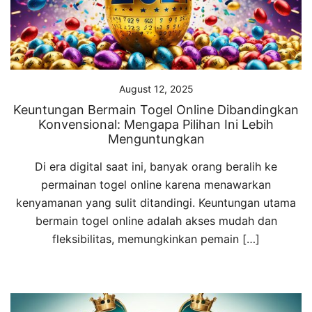
August 12, 2025
Keuntungan Bermain Togel Online Dibandingkan
Konvensional: Mengapa Pilihan Ini Lebih
Menguntungkan
Di era digital saat ini, banyak orang beralih ke
permainan togel online karena menawarkan
kenyamanan yang sulit ditandingi. Keuntungan utama
bermain togel online adalah akses mudah dan
fleksibilitas, memungkinkan pemain […]