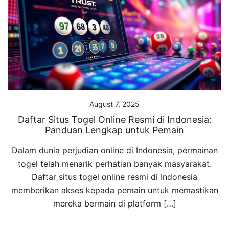
August 7, 2025
Daftar Situs Togel Online Resmi di Indonesia:
Panduan Lengkap untuk Pemain
Dalam dunia perjudian online di Indonesia, permainan
togel telah menarik perhatian banyak masyarakat.
Daftar situs togel online resmi di Indonesia
memberikan akses kepada pemain untuk memastikan
mereka bermain di platform […]