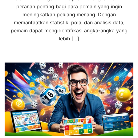
peranan penting bagi para pemain yang ingin
meningkatkan peluang menang. Dengan
memanfaatkan statistik, pola, dan analisis data,
pemain dapat mengidentifikasi angka-angka yang
lebih […]