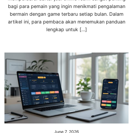
bagi para pemain yang ingin menikmati pengalaman
bermain dengan game terbaru setiap bulan. Dalam
artikel ini, para pembaca akan menemukan panduan
lengkap untuk […]
June 7, 2026