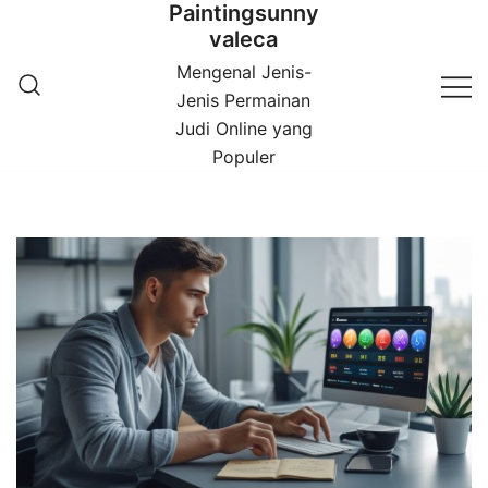
Paintingsunny
Skip
valeca
to
content
Mengenal Jenis-
Jenis Permainan
Judi Online yang
Populer