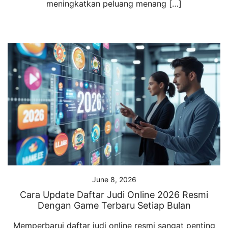
meningkatkan peluang menang […]
June 8, 2026
Cara Update Daftar Judi Online 2026 Resmi
Dengan Game Terbaru Setiap Bulan
Memperbarui daftar judi online resmi sangat penting