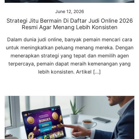
June 12, 2026
Strategi Jitu Bermain Di Daftar Judi Online 2026
Resmi Agar Menang Lebih Konsisten
Dalam dunia judi online, banyak pemain mencari cara
untuk meningkatkan peluang menang mereka. Dengan
menerapkan strategi yang tepat dan memilih agen
terpercaya, pemain dapat meraih kemenangan yang
lebih konsisten. Artikel […]