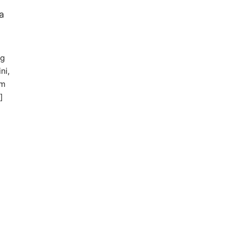
a
ng
ni,
am
]