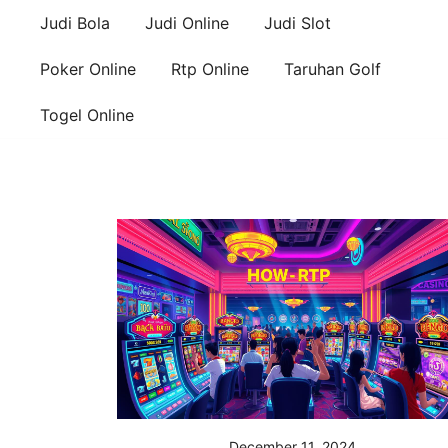
Skip
Judi Bola
Judi Online
Judi Slot
to
content
Poker Online
Rtp Online
Taruhan Golf
Togel Online
December 11, 2024