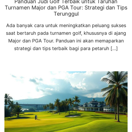
Panduan Judi Golf Terbaik untuk Taruhan
Turnamen Major dan PGA Tour: Strategi dan Tips
Terunggul
Ada banyak cara untuk meningkatkan peluang sukses
saat bertaruh pada turnamen golf, khususnya di ajang
Major dan PGA Tour. Panduan ini akan memaparkan
strategi dan tips terbaik bagi para petaruh […]