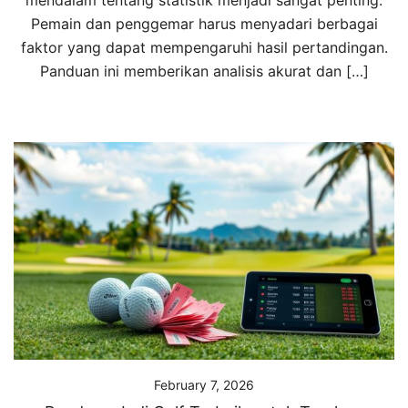
Pemain dan penggemar harus menyadari berbagai
faktor yang dapat mempengaruhi hasil pertandingan.
Panduan ini memberikan analisis akurat dan […]
February 7, 2026