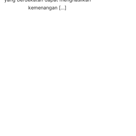
kemenangan […]