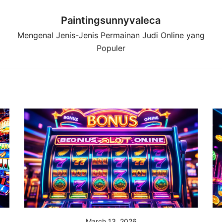
Paintingsunnyvaleca
Mengenal Jenis-Jenis Permainan Judi Online yang
Populer
March 13, 2026