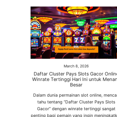
March 8, 2026
Daftar Cluster Pays Slots Gacor Onlin
Winrate Tertinggi Hari Ini untuk Mena
Besar
Dalam dunia permainan slot online, menca
tahu tentang “Daftar Cluster Pays Slots
Gacor” dengan winrate tertinggi sangat
penting bagi pemain yang ingin meningkat