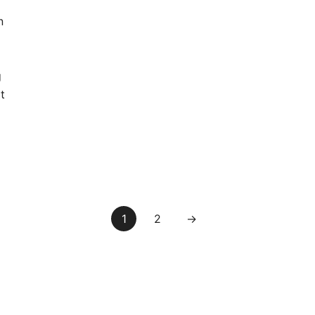
n
g
t
1
2
→