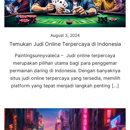
August 3, 2024
Temukan Judi Online Terpercaya di Indonesia
Paintingsunnyvaleca – Judi online terpercaya
merupakan pilihan utama bagi para penggemar
permainan daring di Indonesia. Dengan banyaknya
situs judi online terpercaya yang tersedia, memilih
platform yang tepat menjadi langkah penting […]