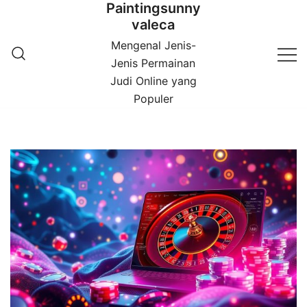
Paintingsunny
Skip
valeca
to
content
Mengenal Jenis-
Jenis Permainan
Judi Online yang
Populer