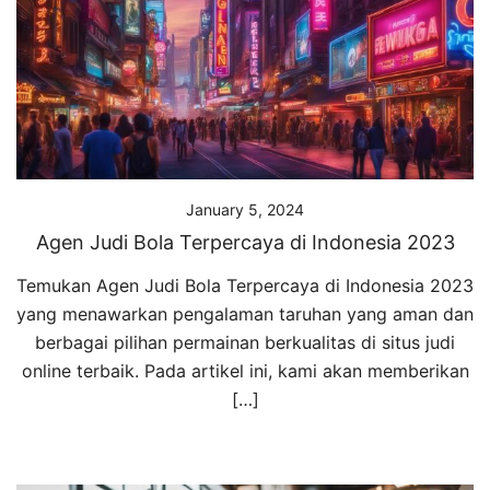
January 5, 2024
Agen Judi Bola Terpercaya di Indonesia 2023
Temukan Agen Judi Bola Terpercaya di Indonesia 2023
yang menawarkan pengalaman taruhan yang aman dan
berbagai pilihan permainan berkualitas di situs judi
online terbaik. Pada artikel ini, kami akan memberikan
[…]