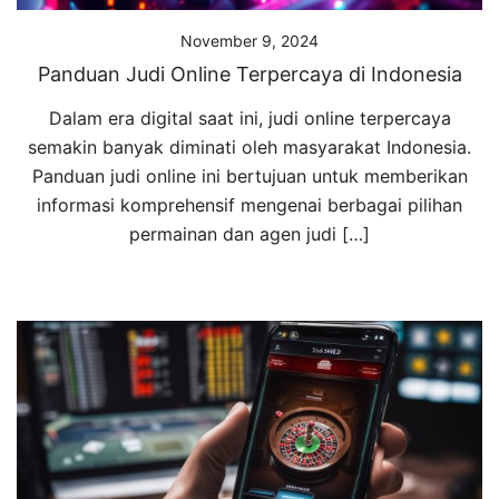
November 9, 2024
Panduan Judi Online Terpercaya di Indonesia
Dalam era digital saat ini, judi online terpercaya
semakin banyak diminati oleh masyarakat Indonesia.
Panduan judi online ini bertujuan untuk memberikan
informasi komprehensif mengenai berbagai pilihan
permainan dan agen judi […]