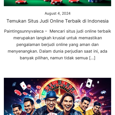
August 4, 2024
Temukan Situs Judi Online Terbaik di Indonesia
Paintingsunnyvaleca – Mencari situs judi online terbaik
merupakan langkah krusial untuk memastikan
pengalaman berjudi online yang aman dan
menyenangkan. Dalam dunia perjudian saat ini, ada
banyak pilihan, namun tidak semua […]