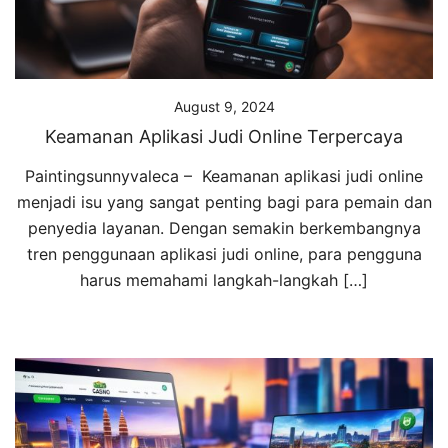
August 9, 2024
Keamanan Aplikasi Judi Online Terpercaya
Paintingsunnyvaleca – Keamanan aplikasi judi online
menjadi isu yang sangat penting bagi para pemain dan
penyedia layanan. Dengan semakin berkembangnya
tren penggunaan aplikasi judi online, para pengguna
harus memahami langkah-langkah […]