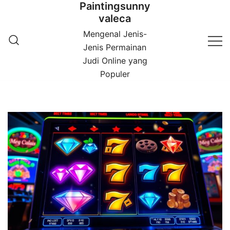
Paintingsunny
Skip
valeca
to
content
Mengenal Jenis-
Jenis Permainan
Judi Online yang
Populer