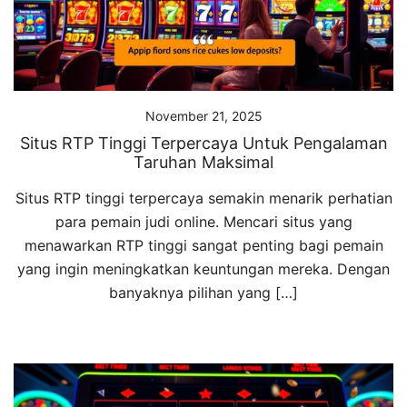
November 21, 2025
Situs RTP Tinggi Terpercaya Untuk Pengalaman
Taruhan Maksimal
Situs RTP tinggi terpercaya semakin menarik perhatian
para pemain judi online. Mencari situs yang
menawarkan RTP tinggi sangat penting bagi pemain
yang ingin meningkatkan keuntungan mereka. Dengan
banyaknya pilihan yang […]