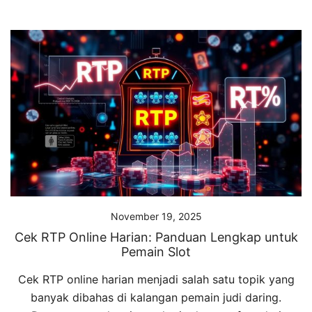
November 19, 2025
Cek RTP Online Harian: Panduan Lengkap untuk
Pemain Slot
Cek RTP online harian menjadi salah satu topik yang
banyak dibahas di kalangan pemain judi daring.