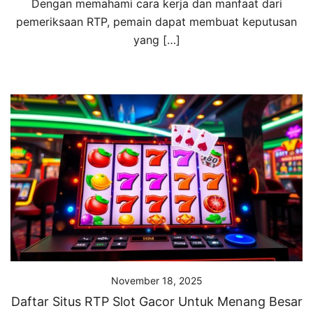
Dengan memahami cara kerja dan manfaat dari
pemeriksaan RTP, pemain dapat membuat keputusan
yang […]
November 18, 2025
Daftar Situs RTP Slot Gacor Untuk Menang Besar