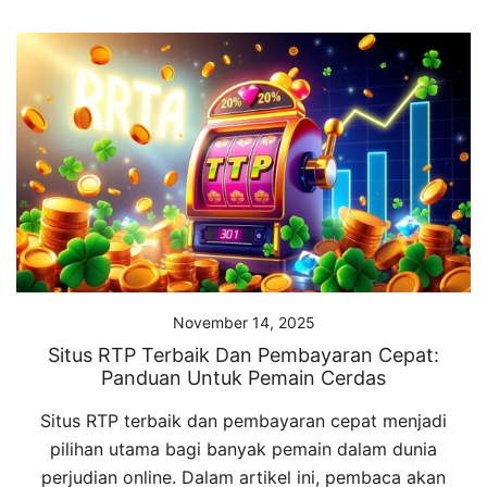
November 14, 2025
Situs RTP Terbaik Dan Pembayaran Cepat:
Panduan Untuk Pemain Cerdas
Situs RTP terbaik dan pembayaran cepat menjadi
pilihan utama bagi banyak pemain dalam dunia
perjudian online. Dalam artikel ini, pembaca akan