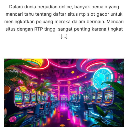
Dalam dunia perjudian online, banyak pemain yang
mencari tahu tentang daftar situs rtp slot gacor untuk
meningkatkan peluang mereka dalam bermain. Mencari
situs dengan RTP tinggi sangat penting karena tingkat
[…]