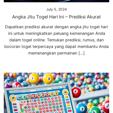
July 5, 2024
Angka Jitu Togel Hari Ini – Prediksi Akurat
Dapatkan prediksi akurat dengan angka jitu togel hari
ini untuk meningkatkan peluang kemenangan Anda
dalam togel online. Temukan prediksi, rumus, dan
bocoran togel terpercaya yang dapat membantu Anda
memenangkan permainan […]