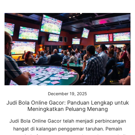
December 19, 2025
Judi Bola Online Gacor: Panduan Lengkap untuk
Meningkatkan Peluang Menang
Judi Bola Online Gacor telah menjadi perbincangan
hangat di kalangan penggemar taruhan. Pemain