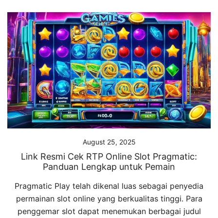
August 25, 2025
Link Resmi Cek RTP Online Slot Pragmatic:
Panduan Lengkap untuk Pemain
Pragmatic Play telah dikenal luas sebagai penyedia
permainan slot online yang berkualitas tinggi. Para
penggemar slot dapat menemukan berbagai judul