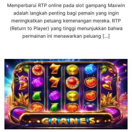
Memperbarui RTP online pada slot gampang Maxwin
adalah langkah penting bagi pemain yang ingin
meningkatkan peluang kemenangan mereka. RTP
(Return to Player) yang tinggi menunjukkan bahwa
permainan ini menawarkan peluang […]