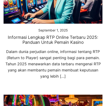
September 1, 2025
Informasi Lengkap RTP Online Terbaru 2025:
Panduan Untuk Pemain Kasino
Dalam dunia perjudian online, informasi tentang RTP
(Return to Player) sangat penting bagi para pemain.
Tahun 2025 menawarkan data terbaru mengenai RTP
yang akan membantu pemain membuat keputusan
yang lebih […]