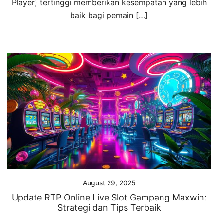
Player) tertinggi memberikan kesempatan yang lebih
baik bagi pemain […]
August 29, 2025
Update RTP Online Live Slot Gampang Maxwin:
Strategi dan Tips Terbaik