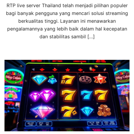
RTP live server Thailand telah menjadi pilihan populer
bagi banyak pengguna yang mencari solusi streaming
berkualitas tinggi. Layanan ini menawarkan
pengalamannya yang lebih baik dalam hal kecepatan
dan stabilitas sambil […]