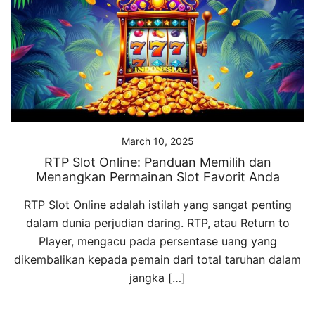
March 10, 2025
RTP Slot Online: Panduan Memilih dan
Menangkan Permainan Slot Favorit Anda
RTP Slot Online adalah istilah yang sangat penting
dalam dunia perjudian daring. RTP, atau Return to
Player, mengacu pada persentase uang yang
dikembalikan kepada pemain dari total taruhan dalam
jangka […]