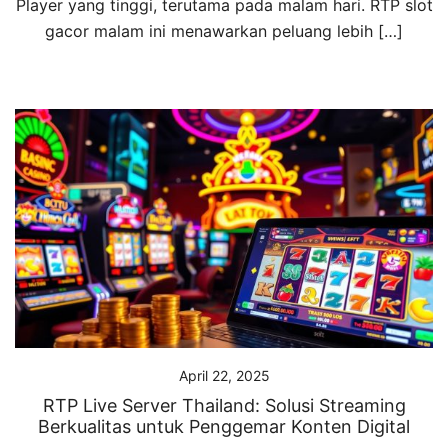
Player yang tinggi, terutama pada malam hari. RTP slot
gacor malam ini menawarkan peluang lebih […]
April 22, 2025
RTP Live Server Thailand: Solusi Streaming
Berkualitas untuk Penggemar Konten Digital