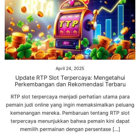
April 24, 2025
Update RTP Slot Terpercaya: Mengetahui
Perkembangan dan Rekomendasi Terbaru
RTP slot terpercaya menjadi perhatian utama para
pemain judi online yang ingin memaksimalkan peluang
kemenangan mereka. Pembaruan tentang RTP slot
terpercaya menunjukkan bahwa pemain kini dapat
memilih permainan dengan persentase […]