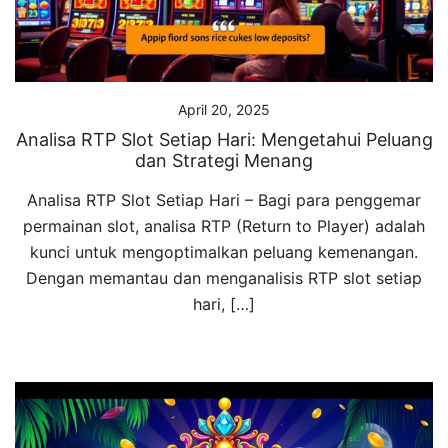
April 20, 2025
Analisa RTP Slot Setiap Hari: Mengetahui Peluang
dan Strategi Menang
Analisa RTP Slot Setiap Hari – Bagi para penggemar
permainan slot, analisa RTP (Return to Player) adalah
kunci untuk mengoptimalkan peluang kemenangan.
Dengan memantau dan menganalisis RTP slot setiap
hari, […]