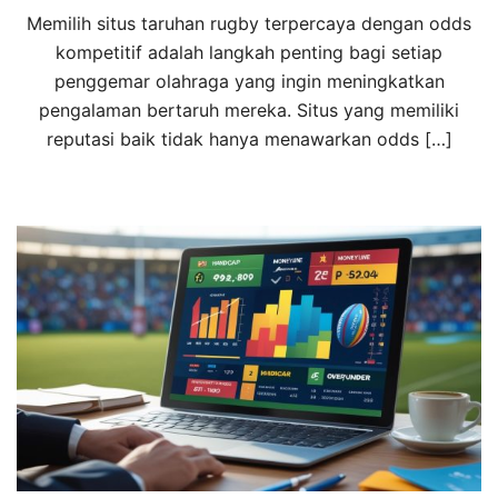
Memilih situs taruhan rugby terpercaya dengan odds
kompetitif adalah langkah penting bagi setiap
penggemar olahraga yang ingin meningkatkan
pengalaman bertaruh mereka. Situs yang memiliki
reputasi baik tidak hanya menawarkan odds […]