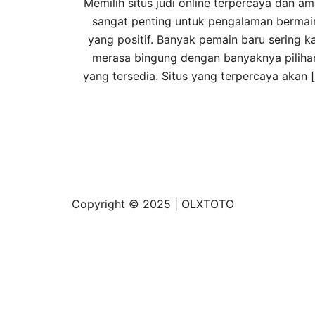
Memilih situs judi online terpercaya dan a
sangat penting untuk pengalaman bermai
yang positif. Banyak pemain baru sering ka
merasa bingung dengan banyaknya piliha
yang tersedia. Situs yang terpercaya akan 
Posts
Copyright © 2025 |
OLXTOTO
pagination