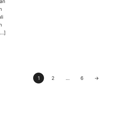
man
n
li
n
[…]
1
2
…
6
→