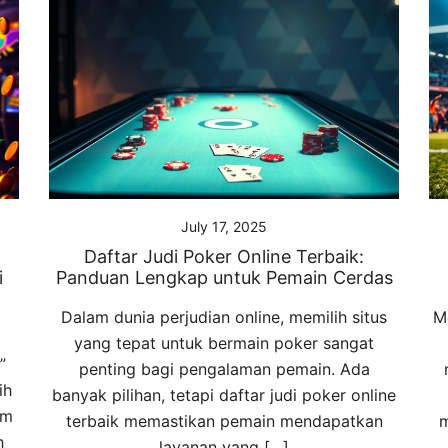
July 17, 2025
Daftar Judi Poker Online Terbaik:
i
Panduan Lengkap untuk Pemain Cerdas
Dalam dunia perjudian online, memilih situs
M
yang tepat untuk bermain poker sangat
”
penting bagi pengalaman pemain. Ada
ih
banyak pilihan, tetapi daftar judi poker online
am
terbaik memastikan pemain mendapatkan
m
h
layanan yang […]