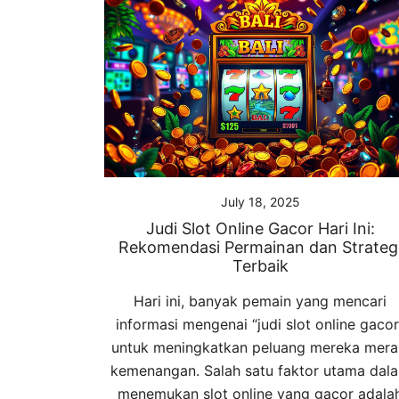
July 18, 2025
Judi Slot Online Gacor Hari Ini:
Rekomendasi Permainan dan Strateg
Terbaik
Hari ini, banyak pemain yang mencari
informasi mengenai “judi slot online gacor
untuk meningkatkan peluang mereka mera
kemenangan. Salah satu faktor utama dal
menemukan slot online yang gacor adala