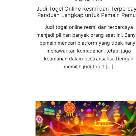
Judi Togel Online Resmi dan Terpercay
Panduan Lengkap untuk Pemain Pemu
Judi togel online resmi dan terpercaya
menjadi pilihan banyak orang saat ini. Ban
pemain mencari platform yang tidak hany
menawarkan kemudahan, tetapi juga
keamanan dalam bertransaksi. Dengan
memilih judi togel […]