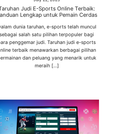
Taruhan Judi E-Sports Online Terbaik:
anduan Lengkap untuk Pemain Cerdas
alam dunia taruhan, e-sports telah muncul
sebagai salah satu pilihan terpopuler bagi
ara penggemar judi. Taruhan judi e-sports
nline terbaik menawarkan berbagai pilihan
ermainan dan peluang yang menarik untuk
meraih […]