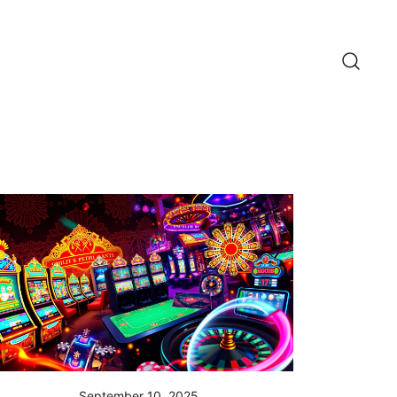
September 10, 2025