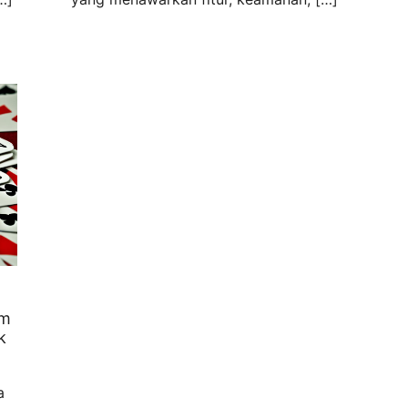
rm
k
a