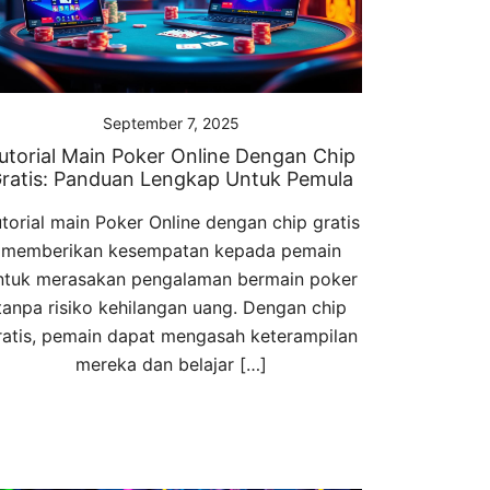
September 7, 2025
utorial Main Poker Online Dengan Chip
ratis: Panduan Lengkap Untuk Pemula
torial main Poker Online dengan chip gratis
memberikan kesempatan kepada pemain
ntuk merasakan pengalaman bermain poker
tanpa risiko kehilangan uang. Dengan chip
ratis, pemain dapat mengasah keterampilan
mereka dan belajar […]