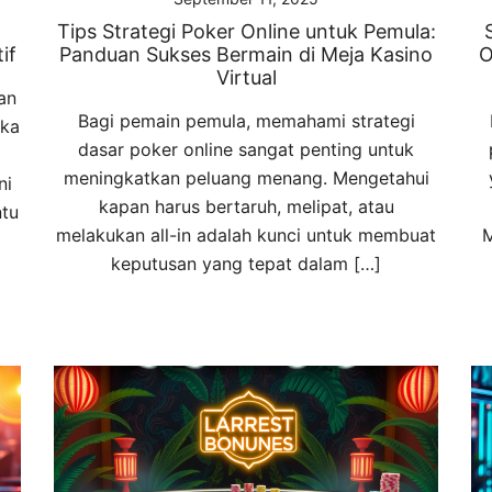
Tips Strategi Poker Online untuk Pemula:
if
Panduan Sukses Bermain di Meja Kasino
O
Virtual
an
Bagi pemain pemula, memahami strategi
eka
dasar poker online sangat penting untuk
meningkatkan peluang menang. Mengetahui
ni
kapan harus bertaruh, melipat, atau
tu
melakukan all-in adalah kunci untuk membuat
M
keputusan yang tepat dalam […]