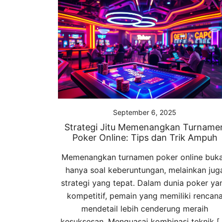
September 6, 2025
Strategi Jitu Memenangkan Turname
Poker Online: Tips dan Trik Ampuh
Memenangkan turnamen poker online buk
hanya soal keberuntungan, melainkan jug
strategi yang tepat. Dalam dunia poker ya
kompetitif, pemain yang memiliki rencan
mendetail lebih cenderung meraih
kesuksesan. Menguasai kombinasi teknik [