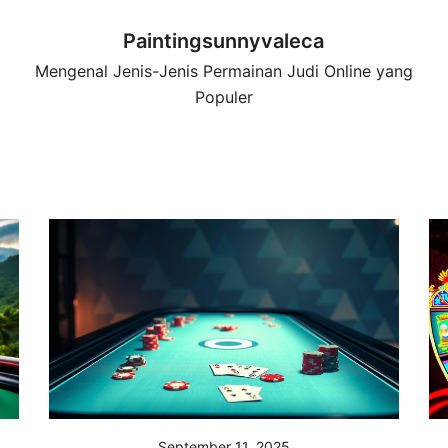
Paintingsunnyvaleca
Mengenal Jenis-Jenis Permainan Judi Online yang
Populer
September 11, 2025