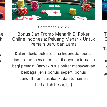
September 8, 2025
ne
Bonus Dan Promo Menarik Di Poker
T
ik
Online Indonesia: Peluang Menarik Untuk
G
Pemain Baru dan Lama
i
Tu
Dalam dunia poker online Indonesia, bonus
a.
dan promo menarik menjadi daya tarik utama
n
u
bagi pemain. Banyak situs poker menawarkan
berbagai jenis bonus, seperti bonus
g
pendaftaran, cashback, dan turnamen
berhadiah besar, […]