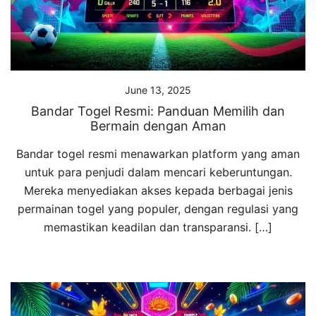
June 13, 2025
Bandar Togel Resmi: Panduan Memilih dan
Bermain dengan Aman
Bandar togel resmi menawarkan platform yang aman
untuk para penjudi dalam mencari keberuntungan.
Mereka menyediakan akses kepada berbagai jenis
permainan togel yang populer, dengan regulasi yang
memastikan keadilan dan transparansi. […]