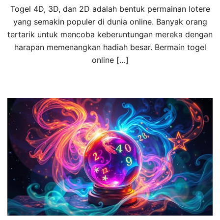
Togel 4D, 3D, dan 2D adalah bentuk permainan lotere
yang semakin populer di dunia online. Banyak orang
tertarik untuk mencoba keberuntungan mereka dengan
harapan memenangkan hadiah besar. Bermain togel
online […]