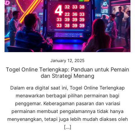
January 12, 2025
Togel Online Terlengkap: Panduan untuk Pemain
dan Strategi Menang
Dalam era digital saat ini, Togel Online Terlengkap
menawarkan berbagai pilihan permainan bagi
penggemar. Keberagaman pasaran dan variasi
permainan membuat pengalamannya tidak hanya
menyenangkan, tetapi juga lebih mudah diakses oleh
[…]