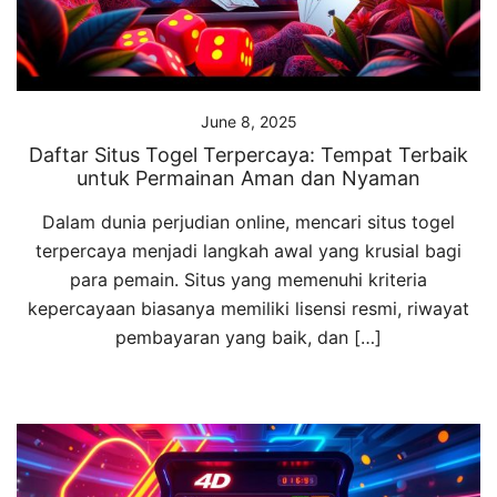
June 8, 2025
Daftar Situs Togel Terpercaya: Tempat Terbaik
untuk Permainan Aman dan Nyaman
Dalam dunia perjudian online, mencari situs togel
terpercaya menjadi langkah awal yang krusial bagi
para pemain. Situs yang memenuhi kriteria
kepercayaan biasanya memiliki lisensi resmi, riwayat
pembayaran yang baik, dan […]