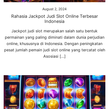
August 2, 2024
Rahasia Jackpot Judi Slot Online Terbesar
Indonesia
Jackpot judi slot merupakan salah satu bentuk
permainan yang paling diminati dalam dunia perjudian
online, khususnya di Indonesia. Dengan peningkatan
pesat jumlah pemain judi slot online yang tercatat oleh
Asosiasi […]