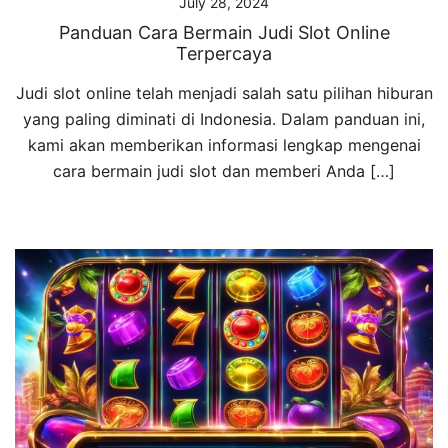
July 28, 2024
Panduan Cara Bermain Judi Slot Online
Terpercaya
Judi slot online telah menjadi salah satu pilihan hiburan
yang paling diminati di Indonesia. Dalam panduan ini,
kami akan memberikan informasi lengkap mengenai
cara bermain judi slot dan memberi Anda […]