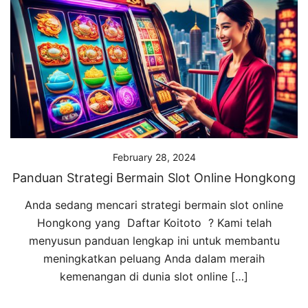
February 28, 2024
Panduan Strategi Bermain Slot Online Hongkong
Anda sedang mencari strategi bermain slot online
Hongkong yang Daftar Koitoto ? Kami telah
menyusun panduan lengkap ini untuk membantu
meningkatkan peluang Anda dalam meraih
kemenangan di dunia slot online […]