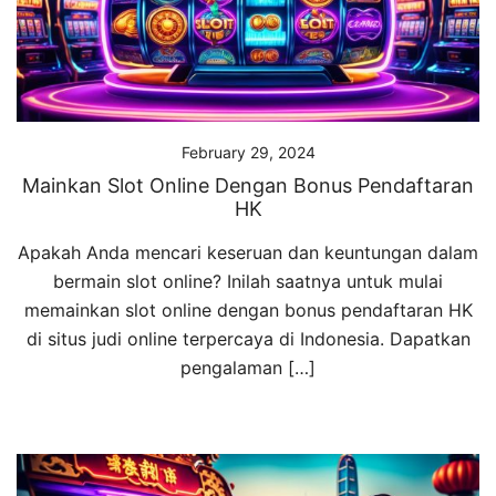
February 29, 2024
Mainkan Slot Online Dengan Bonus Pendaftaran
HK
Apakah Anda mencari keseruan dan keuntungan dalam
bermain slot online? Inilah saatnya untuk mulai
memainkan slot online dengan bonus pendaftaran HK
di situs judi online terpercaya di Indonesia. Dapatkan
pengalaman […]