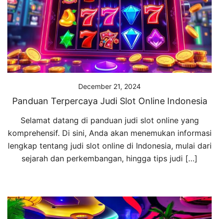
December 21, 2024
Panduan Terpercaya Judi Slot Online Indonesia
Selamat datang di panduan judi slot online yang
komprehensif. Di sini, Anda akan menemukan informasi
lengkap tentang judi slot online di Indonesia, mulai dari
sejarah dan perkembangan, hingga tips judi […]