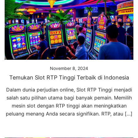
November 8, 2024
Temukan Slot RTP Tinggi Terbaik di Indonesia
Dalam dunia perjudian online, Slot RTP Tinggi menjadi
salah satu pilihan utama bagi banyak pemain. Memilih
mesin slot dengan RTP tinggi akan meningkatkan
peluang menang Anda secara signifikan. RTP, atau […]