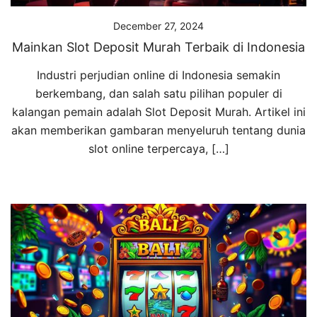
December 27, 2024
Mainkan Slot Deposit Murah Terbaik di Indonesia
Industri perjudian online di Indonesia semakin
berkembang, dan salah satu pilihan populer di
kalangan pemain adalah Slot Deposit Murah. Artikel ini
akan memberikan gambaran menyeluruh tentang dunia
slot online terpercaya, […]