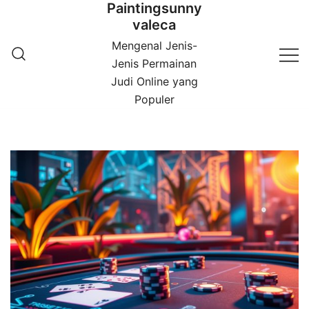
Paintingsunny
Skip
valeca
to
content
Mengenal Jenis-
Jenis Permainan
Judi Online yang
Populer