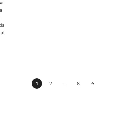
sa
a
n
ds
at
1
2
…
8
→