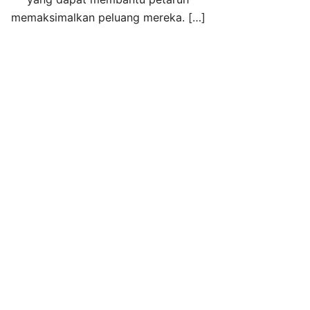
memaksimalkan peluang mereka. […]