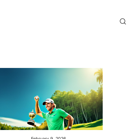
February 9, 2026