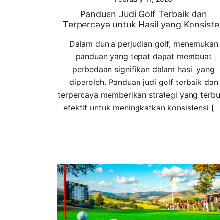
Panduan Judi Golf Terbaik dan
Terpercaya untuk Hasil yang Konsiste
Dalam dunia perjudian golf, menemukan
panduan yang tepat dapat membuat
perbedaan signifikan dalam hasil yang
diperoleh. Panduan judi golf terbaik dan
terpercaya memberikan strategi yang terbu
efektif untuk meningkatkan konsistensi […