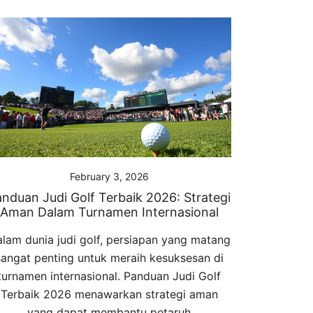
February 3, 2026
nduan Judi Golf Terbaik 2026: Strategi
Aman Dalam Turnamen Internasional
lam dunia judi golf, persiapan yang matang
sangat penting untuk meraih kesuksesan di
turnamen internasional. Panduan Judi Golf
Terbaik 2026 menawarkan strategi aman
yang dapat membantu petaruh