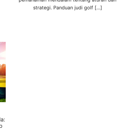
strategi. Panduan judi golf […]
a:
p