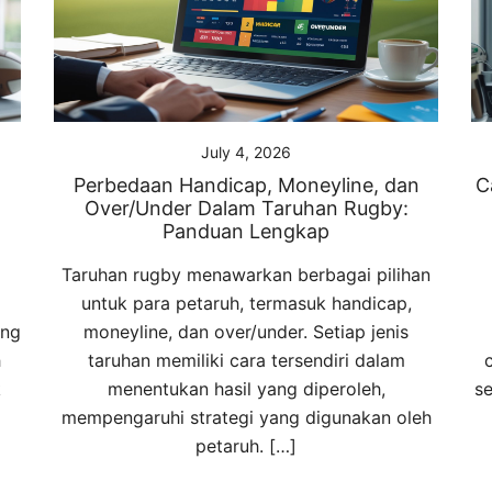
July 4, 2026
Perbedaan Handicap, Moneyline, dan
C
Over/Under Dalam Taruhan Rugby:
Panduan Lengkap
Taruhan rugby menawarkan berbagai pilihan
untuk para petaruh, termasuk handicap,
ang
moneyline, dan over/under. Setiap jenis
h
taruhan memiliki cara tersendiri dalam
k
menentukan hasil yang diperoleh,
se
mempengaruhi strategi yang digunakan oleh
petaruh. […]