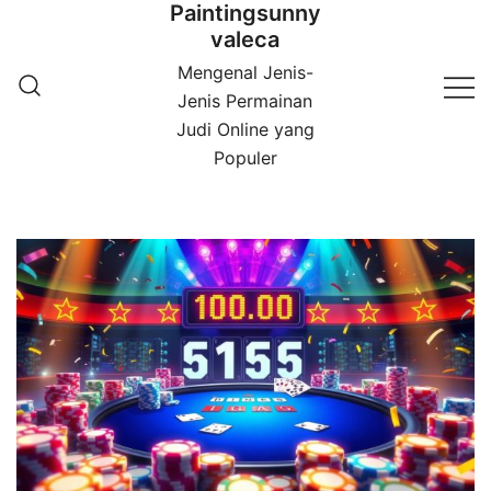
Paintingsunny
Skip
valeca
to
content
Mengenal Jenis-
Jenis Permainan
Judi Online yang
Populer