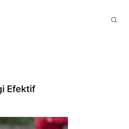
 Efektif