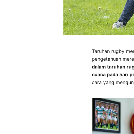
Taruhan rugby me
pengetahuan merek
dalam taruhan rug
cuaca pada hari p
cara yang mengun