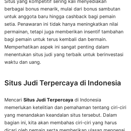
Situs yang kompetitif sering kali menyediakan
berbagai bonus menarik, mulai dari bonus sambutan
untuk anggota baru hingga cashback bagi pemain
setia. Penawaran ini tidak hanya meningkatkan nilai
permainan, tetapi juga memberikan insentif tambahan
bagi pemain untuk terus kembali dan bermain.
Memperhatikan aspek ini sangat penting dalam
menentukan situs judi yang terbaik untuk berinvestasi
waktu dan uang.
Situs Judi Terpercaya di Indonesia
Mencari
Situs Judi Terpercaya
di Indonesia
memerlukan ketelitian dan pemahaman tentang ciri-ciri
yang menandakan keandalan situs tersebut. Dalam
bagian ini, kita akan membahas ciri-ciri yang harus
dicari oleh pemain serta memberikan ulasan mengenai