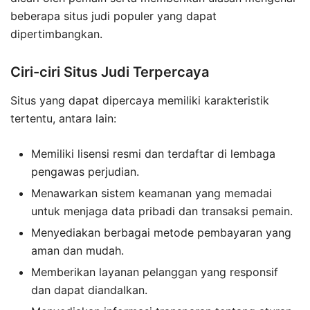
beberapa situs judi populer yang dapat
dipertimbangkan.
Ciri-ciri Situs Judi Terpercaya
Situs yang dapat dipercaya memiliki karakteristik
tertentu, antara lain:
Memiliki lisensi resmi dan terdaftar di lembaga
pengawas perjudian.
Menawarkan sistem keamanan yang memadai
untuk menjaga data pribadi dan transaksi pemain.
Menyediakan berbagai metode pembayaran yang
aman dan mudah.
Memberikan layanan pelanggan yang responsif
dan dapat diandalkan.