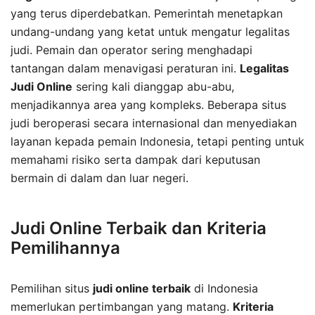
yang terus diperdebatkan. Pemerintah menetapkan
undang-undang yang ketat untuk mengatur legalitas
judi. Pemain dan operator sering menghadapi
tantangan dalam menavigasi peraturan ini.
Legalitas
Judi Online
sering kali dianggap abu-abu,
menjadikannya area yang kompleks. Beberapa situs
judi beroperasi secara internasional dan menyediakan
layanan kepada pemain Indonesia, tetapi penting untuk
memahami risiko serta dampak dari keputusan
bermain di dalam dan luar negeri.
Judi Online Terbaik dan Kriteria
Pemilihannya
Pemilihan situs
judi online terbaik
di Indonesia
memerlukan pertimbangan yang matang.
Kriteria