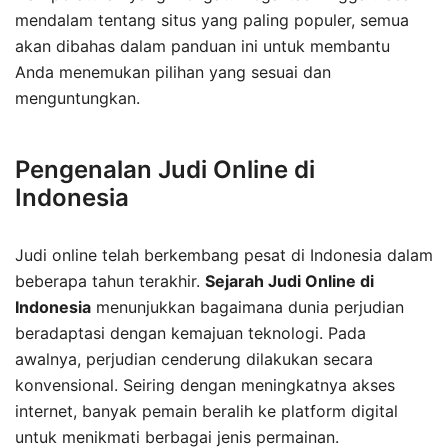
mendalam tentang situs yang paling populer, semua
akan dibahas dalam panduan ini untuk membantu
Anda menemukan pilihan yang sesuai dan
menguntungkan.
Pengenalan Judi Online di
Indonesia
Judi online telah berkembang pesat di Indonesia dalam
beberapa tahun terakhir.
Sejarah Judi Online di
Indonesia
menunjukkan bagaimana dunia perjudian
beradaptasi dengan kemajuan teknologi. Pada
awalnya, perjudian cenderung dilakukan secara
konvensional. Seiring dengan meningkatnya akses
internet, banyak pemain beralih ke platform digital
untuk menikmati berbagai jenis permainan.