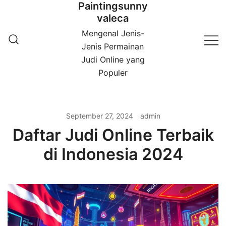
Paintingsunny
Skip
valeca
to
content
Mengenal Jenis-
Jenis Permainan
Judi Online yang
Populer
September 27, 2024
admin
Daftar Judi Online Terbaik
di Indonesia 2024