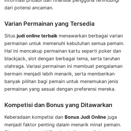
informasi pribadi dan finansial pengguna terlindungi
dari potensi ancaman.
Varian Permainan yang Tersedia
Situs
judi online terbaik
menawarkan berbagai varian
permainan untuk memenuhi kebutuhan semua pemain.
Hal ini mencakup permainan kartu seperti poker dan
blackjack, slot dengan berbagai tema, serta taruhan
olahraga. Variasi permainan ini membuat pengalaman
bermain menjadi lebih menarik, serta memberikan
banyak pilihan bagi pemain untuk menemukan jenis
permainan yang sesuai dengan preferensi mereka.
Kompetisi dan Bonus yang Ditawarkan
Keberadaan kompetisi dan
Bonus Judi Online
juga
menjadi faktor penting dalam menarik minat pemain.