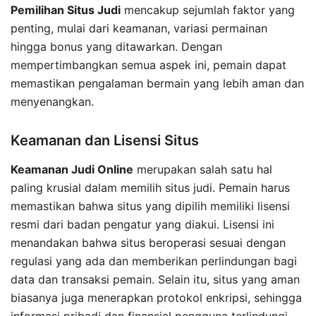
Pemilihan Situs Judi
mencakup sejumlah faktor yang
penting, mulai dari keamanan, variasi permainan
hingga bonus yang ditawarkan. Dengan
mempertimbangkan semua aspek ini, pemain dapat
memastikan pengalaman bermain yang lebih aman dan
menyenangkan.
Keamanan dan Lisensi Situs
Keamanan Judi Online
merupakan salah satu hal
paling krusial dalam memilih situs judi. Pemain harus
memastikan bahwa situs yang dipilih memiliki lisensi
resmi dari badan pengatur yang diakui. Lisensi ini
menandakan bahwa situs beroperasi sesuai dengan
regulasi yang ada dan memberikan perlindungan bagi
data dan transaksi pemain. Selain itu, situs yang aman
biasanya juga menerapkan protokol enkripsi, sehingga