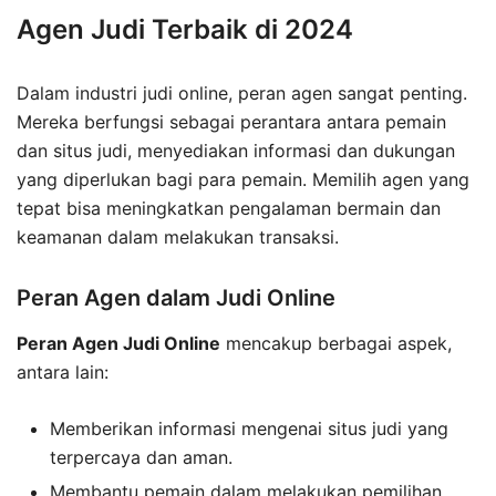
Agen Judi Terbaik di 2024
Dalam industri judi online, peran agen sangat penting.
Mereka berfungsi sebagai perantara antara pemain
dan situs judi, menyediakan informasi dan dukungan
yang diperlukan bagi para pemain. Memilih agen yang
tepat bisa meningkatkan pengalaman bermain dan
keamanan dalam melakukan transaksi.
Peran Agen dalam Judi Online
Peran Agen Judi Online
mencakup berbagai aspek,
antara lain:
Memberikan informasi mengenai situs judi yang
terpercaya dan aman.
Membantu pemain dalam melakukan pemilihan