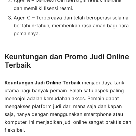
Agen B – Menawarkan berbagai bonus menarik
dan memiliki lisensi resmi.
Agen C – Terpercaya dan telah beroperasi selama
bertahun-tahun, memberikan rasa aman bagi para
pemainnya.
Keuntungan dan Promo Judi Online
Terbaik
Keuntungan Judi Online Terbaik
menjadi daya tarik
utama bagi banyak pemain. Salah satu aspek paling
menonjol adalah kemudahan akses. Pemain dapat
mengakses platform judi dari mana saja dan kapan
saja, hanya dengan menggunakan smartphone atau
komputer. Ini menjadikan judi online sangat praktis dan
fleksibel.