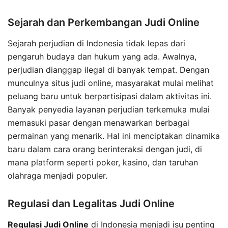
Sejarah dan Perkembangan Judi Online
Sejarah perjudian di Indonesia tidak lepas dari
pengaruh budaya dan hukum yang ada. Awalnya,
perjudian dianggap ilegal di banyak tempat. Dengan
munculnya situs judi online, masyarakat mulai melihat
peluang baru untuk berpartisipasi dalam aktivitas ini.
Banyak penyedia layanan perjudian terkemuka mulai
memasuki pasar dengan menawarkan berbagai
permainan yang menarik. Hal ini menciptakan dinamika
baru dalam cara orang berinteraksi dengan judi, di
mana platform seperti poker, kasino, dan taruhan
olahraga menjadi populer.
Regulasi dan Legalitas Judi Online
Regulasi Judi Online
di Indonesia menjadi isu penting