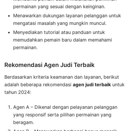
permainan yang sesuai dengan keinginan.
Menawarkan dukungan layanan pelanggan untuk
mengatasi masalah yang mungkin muncul.
Menyediakan tutorial atau panduan untuk
memudahkan pemain baru dalam memahami
permainan.
Rekomendasi Agen Judi Terbaik
Berdasarkan kriteria keamanan dan layanan, berikut
adalah beberapa rekomendasi
agen judi terbaik
untuk
tahun 2024:
Agen A – Dikenal dengan pelayanan pelanggan
yang responsif serta pilihan permainan yang
beragam.