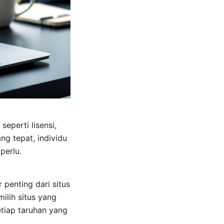
eperti lisensi,
g tepat, individu
perlu.
 penting dari situs
lih situs yang
tiap taruhan yang