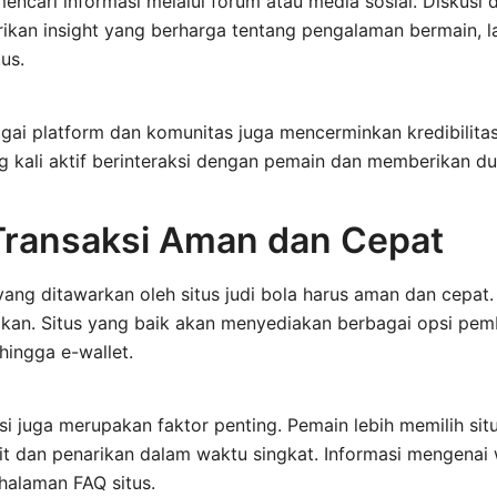
encari informasi melalui forum atau media sosial. Diskusi di
rikan insight yang berharga tentang pengalaman bermain, 
us.
agai platform dan komunitas juga mencerminkan kredibilitas
ng kali aktif berinteraksi dengan pemain dan memberikan d
ransaksi Aman dan Cepat
ang ditawarkan oleh situs judi bola harus aman dan cepat.
ikan. Situs yang baik akan menyediakan berbagai opsi pem
 hingga e-wallet.
si juga merupakan faktor penting. Pemain lebih memilih sit
 dan penarikan dalam waktu singkat. Informasi mengenai
halaman FAQ situs.