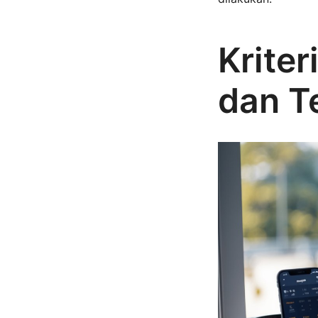
Kriter
dan T