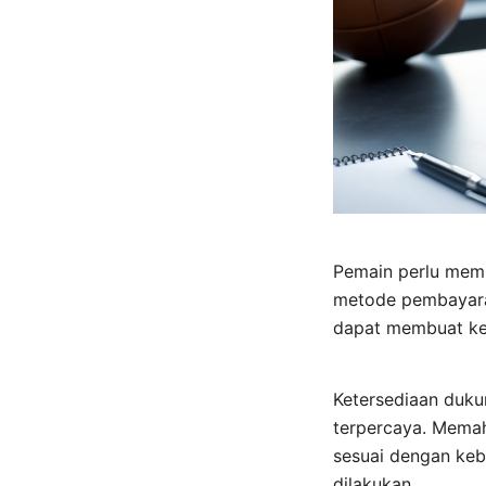
Pemain perlu mempe
metode pembayaran
dapat membuat kep
Ketersediaan dukun
terpercaya. Mema
sesuai dengan keb
dilakukan.