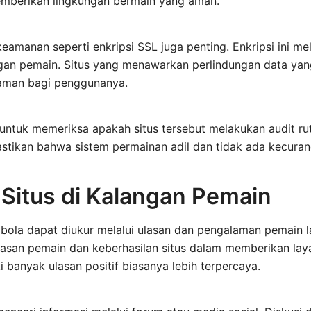
emberikan lingkungan bermain yang aman.
amanan seperti enkripsi SSL juga penting. Enkripsi ini me
gan pemain. Situs yang menawarkan perlindungan data yan
aman bagi penggunanya.
g untuk memeriksa apakah situs tersebut melakukan audit rut
stikan bahwa sistem permainan adil dan tidak ada kecurang
 Situs di Kalangan Pemain
i bola dapat diukur melalui ulasan dan pengalaman pemain la
san pemain dan keberhasilan situs dalam memberikan lay
i banyak ulasan positif biasanya lebih terpercaya.