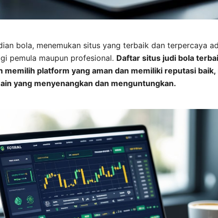
dian bola, menemukan situs yang terbaik dan terpercaya ad
agi pemula maupun profesional.
Daftar situs judi bola terba
memilih platform yang aman dan memiliki reputasi baik
ain yang menyenangkan dan menguntungkan.