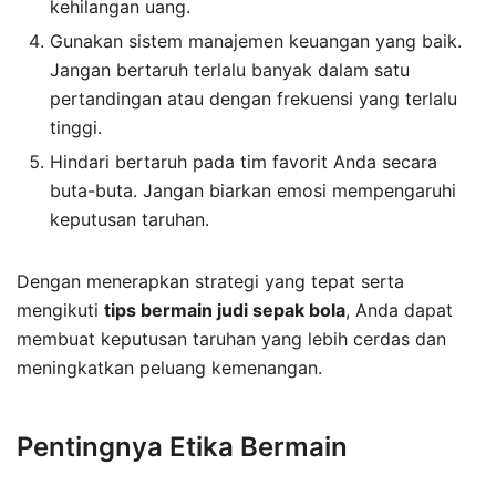
kehilangan uang.
Gunakan sistem manajemen keuangan yang baik.
Jangan bertaruh terlalu banyak dalam satu
pertandingan atau dengan frekuensi yang terlalu
tinggi.
Hindari bertaruh pada tim favorit Anda secara
buta-buta. Jangan biarkan emosi mempengaruhi
keputusan taruhan.
Dengan menerapkan strategi yang tepat serta
mengikuti
tips bermain judi sepak bola
, Anda dapat
membuat keputusan taruhan yang lebih cerdas dan
meningkatkan peluang kemenangan.
Pentingnya Etika Bermain