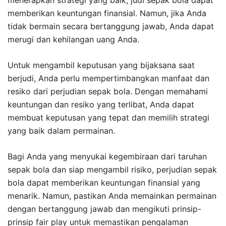
menerapkan strategi yang baik, judi sepak bola dapat
memberikan keuntungan finansial. Namun, jika Anda
tidak bermain secara bertanggung jawab, Anda dapat
merugi dan kehilangan uang Anda.
Untuk mengambil keputusan yang bijaksana saat
berjudi, Anda perlu mempertimbangkan manfaat dan
resiko dari perjudian sepak bola. Dengan memahami
keuntungan dan resiko yang terlibat, Anda dapat
membuat keputusan yang tepat dan memilih strategi
yang baik dalam permainan.
Bagi Anda yang menyukai kegembiraan dari taruhan
sepak bola dan siap mengambil risiko, perjudian sepak
bola dapat memberikan keuntungan finansial yang
menarik. Namun, pastikan Anda memainkan permainan
dengan bertanggung jawab dan mengikuti prinsip-
prinsip fair play untuk memastikan pengalaman