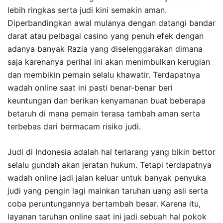
lebih ringkas serta judi kini semakin aman.
Diperbandingkan awal mulanya dengan datangi bandar
darat atau pelbagai casino yang penuh efek dengan
adanya banyak Razia yang diselenggarakan dimana
saja karenanya perihal ini akan menimbulkan kerugian
dan membikin pemain selalu khawatir. Terdapatnya
wadah online saat ini pasti benar-benar beri
keuntungan dan berikan kenyamanan buat beberapa
betaruh di mana pemain terasa tambah aman serta
terbebas dari bermacam risiko judi.
Judi di Indonesia adalah hal terlarang yang bikin bettor
selalu gundah akan jeratan hukum. Tetapi terdapatnya
wadah online jadi jalan keluar untuk banyak penyuka
judi yang pengin lagi mainkan taruhan uang asli serta
coba peruntungannya bertambah besar. Karena itu,
layanan taruhan online saat ini jadi sebuah hal pokok