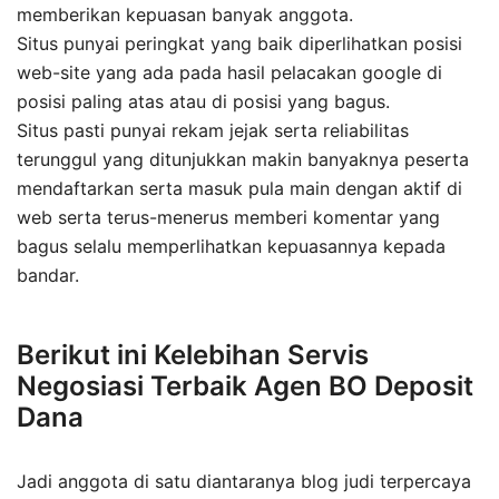
memberikan kepuasan banyak anggota.
Situs punyai peringkat yang baik diperlihatkan posisi
web-site yang ada pada hasil pelacakan google di
posisi paling atas atau di posisi yang bagus.
Situs pasti punyai rekam jejak serta reliabilitas
terunggul yang ditunjukkan makin banyaknya peserta
mendaftarkan serta masuk pula main dengan aktif di
web serta terus-menerus memberi komentar yang
bagus selalu memperlihatkan kepuasannya kepada
bandar.
Berikut ini Kelebihan Servis
Negosiasi Terbaik Agen BO Deposit
Dana
Jadi anggota di satu diantaranya blog judi terpercaya