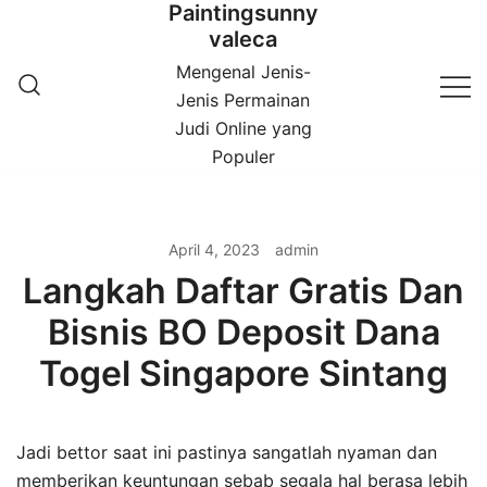
Paintingsunny
Skip
valeca
to
content
Mengenal Jenis-
Jenis Permainan
Judi Online yang
Populer
April 4, 2023
admin
Langkah Daftar Gratis Dan
Bisnis BO Deposit Dana
Togel Singapore Sintang
Jadi bettor saat ini pastinya sangatlah nyaman dan
memberikan keuntungan sebab segala hal berasa lebih