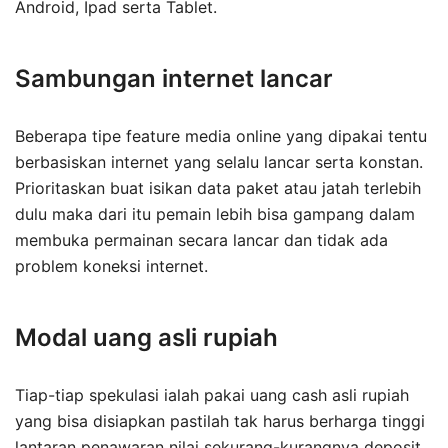
Android, Ipad serta Tablet.
Sambungan internet lancar
Beberapa tipe feature media online yang dipakai tentu
berbasiskan internet yang selalu lancar serta konstan.
Prioritaskan buat isikan data paket atau jatah terlebih
dulu maka dari itu pemain lebih bisa gampang dalam
membuka permainan secara lancar dan tidak ada
problem koneksi internet.
Modal uang asli rupiah
Tiap-tiap spekulasi ialah pakai uang cash asli rupiah
yang bisa disiapkan pastilah tak harus berharga tinggi
lantaran penawaran nilai sekurang-kurangnya deposit