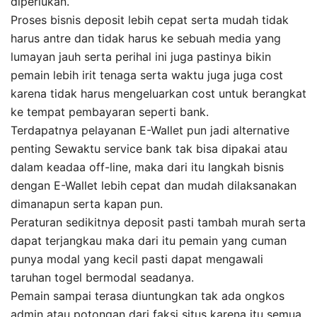
diperlukan.
Proses bisnis deposit lebih cepat serta mudah tidak
harus antre dan tidak harus ke sebuah media yang
lumayan jauh serta perihal ini juga pastinya bikin
pemain lebih irit tenaga serta waktu juga juga cost
karena tidak harus mengeluarkan cost untuk berangkat
ke tempat pembayaran seperti bank.
Terdapatnya pelayanan E-Wallet pun jadi alternative
penting Sewaktu service bank tak bisa dipakai atau
dalam keadaa off-line, maka dari itu langkah bisnis
dengan E-Wallet lebih cepat dan mudah dilaksanakan
dimanapun serta kapan pun.
Peraturan sedikitnya deposit pasti tambah murah serta
dapat terjangkau maka dari itu pemain yang cuman
punya modal yang kecil pasti dapat mengawali
taruhan togel bermodal seadanya.
Pemain sampai terasa diuntungkan tak ada ongkos
admin atau potongan dari faksi situs karena itu semua