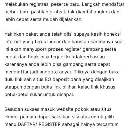
melakukan registrasi peserta baru. Langkah mendaftar
meber baru pastilah gratis tidak diambil ongkos dan
lebih cepat serta mudah dijalankan.
Yakinkan paket anda telah diisi supaya kasih koneksi
internet yang terus lancar dan konstan karenanya soal
ini akan menyuport proses register gampang serta
cepat dan tidak bisa terjadi ketidakberhasilan
karenanya anda lebih bisa gampang serta cepat
mendafftar jadi anggota anyar. Triknya dengan buka
dulu link sah situs BO deposit dana yang disajikan
ataupun dengan buka link pilihan kalau link khusus
betul-betul sukar untuk dicapai.
Sesudah sukses masuk website pokok atau situs
Home, pemain dapat saksikan sisi atas untuk pilih
menu DAFTAR/ REGISTER sebagai halnya tercantum