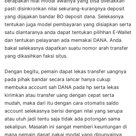
berapakah nilai modal awalnya yang bisa diletakkan
pasti disinkronkan nilai sekurang-kurangnya deposit
yang dijajakan bandar BO deposit dana. Selekasnya
tentukan juga model pembayaran yang disiapkan serta
satu diantaranya anda dapat tentukan pilihhan E-Wallet
dan tentukan pelayanan ada memakai DANA. Anda
bakal selekasnya dapatkan suatu nomor arah transfer
yang dikasihkan faksi situs.
Dengan begitu, pemain dapat lekas transfer uangnya
pada pihak bandar secara lancar hanya cukup
membuka account sah DANA pada hp serta lekas
kirimkan atau transfer uang dengan cepat serta
mudah, maka dari itu dengan cara otomatis saldo
account selekasnya berisi dengan nilai yang serupa
atau utuh jadi tentu saja tidak ada potongan sama
sekalipun. Masalah ini sangat memberi keuntungan di
mana pemain dapat pakai modal yang dipunyainya