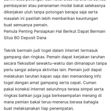
pembayaran atau penanaman modal bakal selekasnya
dikerjakan utuh tanpa potongan berapa saja serta
masalah ini pastilah lebih memberikan keuntungan
buat semuanya pemain.
Pemula Penting Persiapkan Hal Berikut Dapat Bermain
Situs BO Deposit Dana
Teknik bermain judi togel dalam internet termasuk
gampang dan ringkas. Pemain dapat kerjakan taruhan
secara flekssibel sewaktu-waktu dan dimanapun tanpa
perlu sangsi adanya aktivitas lain. Pemain judi dapat
melakukan taruhan kapan saja dan memandang info
togel dengan amat gampang serta cepat. Cuman
pakai koneksi internet seluruhnya terasa simpel serta
ringkas bahkan juga juga berkesempatan menang di
mana pemian bakal terus-menerus berasa bahagia
buat melaksanakan tiap penempatan.