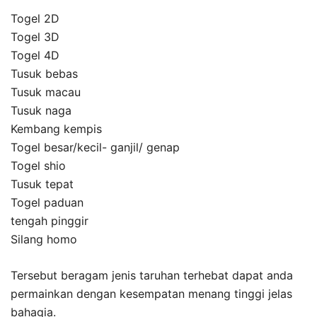
Togel 2D
Togel 3D
Togel 4D
Tusuk bebas
Tusuk macau
Tusuk naga
Kembang kempis
Togel besar/kecil- ganjil/ genap
Togel shio
Tusuk tepat
Togel paduan
tengah pinggir
Silang homo
Tersebut beragam jenis taruhan terhebat dapat anda
permainkan dengan kesempatan menang tinggi jelas
bahagia.