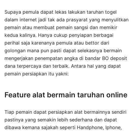
Supaya pemula dapat lekas lakukan taruhan togel
dalam internet jadi tak ada prasyarat yang menyulitkan
pemain atau membuat pemain sangsi dan memikir
kedua kalinya. Hanya cukup penyiapan berbagai
perihal saja karenanya pemula atau bettor dari
golongan mana pun pasti dapat selekasnya bermain
mengerjakan penempatan angka di bandar BO deposit
dana terpercaya dan terbaik. Antara hal yang dapat
pemain persiapkan itu yakni:
Feature alat bermain taruhan online
Tiap pemain dapat persiapkan alat bermainnya sendiri
pastinya yang semakin lebih sederhana dan dapat
dibawa kemana sajakah seperti Handphone, Iphone,