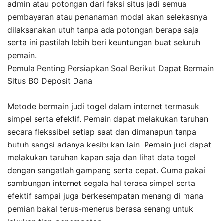
admin atau potongan dari faksi situs jadi semua
pembayaran atau penanaman modal akan selekasnya
dilaksanakan utuh tanpa ada potongan berapa saja
serta ini pastilah lebih beri keuntungan buat seluruh
pemain.
Pemula Penting Persiapkan Soal Berikut Dapat Bermain
Situs BO Deposit Dana
Metode bermain judi togel dalam internet termasuk
simpel serta efektif. Pemain dapat melakukan taruhan
secara flekssibel setiap saat dan dimanapun tanpa
butuh sangsi adanya kesibukan lain. Pemain judi dapat
melakukan taruhan kapan saja dan lihat data togel
dengan sangatlah gampang serta cepat. Cuma pakai
sambungan internet segala hal terasa simpel serta
efektif sampai juga berkesempatan menang di mana
pemian bakal terus-menerus berasa senang untuk