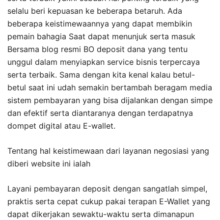
selalu beri kepuasan ke beberapa betaruh. Ada
beberapa keistimewaannya yang dapat membikin
pemain bahagia Saat dapat menunjuk serta masuk
Bersama blog resmi BO deposit dana yang tentu
unggul dalam menyiapkan service bisnis terpercaya
serta terbaik. Sama dengan kita kenal kalau betul-
betul saat ini udah semakin bertambah beragam media
sistem pembayaran yang bisa dijalankan dengan simpe
dan efektif serta diantaranya dengan terdapatnya
dompet digital atau E-wallet.
Tentang hal keistimewaan dari layanan negosiasi yang
diberi website ini ialah
Layani pembayaran deposit dengan sangatlah simpel,
praktis serta cepat cukup pakai terapan E-Wallet yang
dapat dikerjakan sewaktu-waktu serta dimanapun