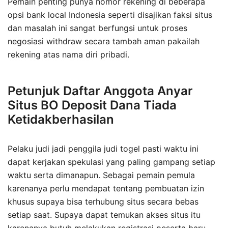
Pemain penting punya nomor rekening di beberapa
opsi bank local Indonesia seperti disajikan faksi situs
dan masalah ini sangat berfungsi untuk proses
negosiasi withdraw secara tambah aman pakailah
rekening atas nama diri pribadi.
Petunjuk Daftar Anggota Anyar
Situs BO Deposit Dana Tiada
Ketidakberhasilan
Pelaku judi jadi penggila judi togel pasti waktu ini
dapat kerjakan spekulasi yang paling gampang setiap
waktu serta dimanapun. Sebagai pemain pemula
karenanya perlu mendapat tentang pembuatan izin
khusus supaya bisa terhubung situs secara bebas
setiap saat. Supaya dapat temukan akses situs itu