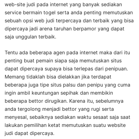
web-site judi pada internet yang banyak sediakan
service bermain togel serta anda penting memutuskan
sebuah opsi web judi terpercaya dan terbaik yang bisa
dipercaya jadi arena taruhan berpamor yang dapat
saja unggulan terbaik.
Tentu ada beberapa agen pada internet maka dari itu
penting buat pemain siapa saja memutuskan situs
dapat dipercaya supaya bisa terlepas dari penipuan.
Memang tidaklah bisa dielakkan jika terdapat
beberapa juga tipe situs palsu dan penipu yang cuma
ingin ambil keuntungan sepihak dan membikin
beberapa bettor dirugikan. Karena itu, sebelumnya
anda tergolong menjadi bettor yang rugi serta
menyesal, sebaiknya sediakan waktu sesaat saja saat
lakukan pemilihan ketat memutuskan suatu website
judi dapat dipercaya.