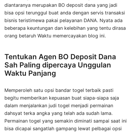
diantaranya merupakan BO deposit dana yang jadi
bisa opsi terunggul buat anda dengan servis transaksi
bisnis teristimewa pakai pelayanan DANA. Nyata ada
beberapa keuntungan dan kelebihan yang tentu dirasa
orang betaruh Waktu memercayakan blog ini.
Tentukan Agen BO Deposit Dana
Sah Paling dipercaya Unggulan
Waktu Panjang
Memperoleh satu opsi bandar togel terbaik pasti
begitu memberikan kepuasan buat siapa-siapa saja
dalam menjalankan judi togel menjadi permainan
dahsyat terka angka yang telah ada sudah lama.
Permainan togel yang semakin diminati sampai saat ini
bisa dicapai sangatlah gampang lewat pelbagai opsi