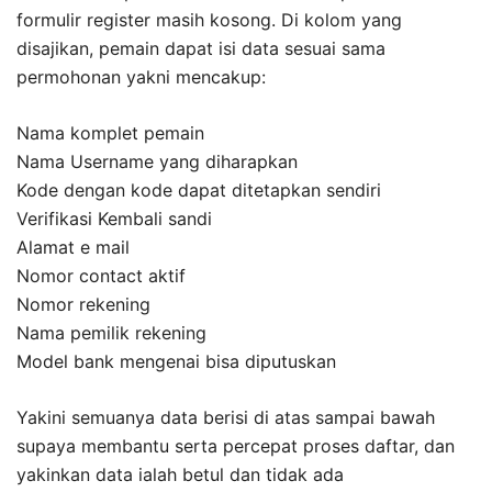
formulir register masih kosong. Di kolom yang
disajikan, pemain dapat isi data sesuai sama
permohonan yakni mencakup:
Nama komplet pemain
Nama Username yang diharapkan
Kode dengan kode dapat ditetapkan sendiri
Verifikasi Kembali sandi
Alamat e mail
Nomor contact aktif
Nomor rekening
Nama pemilik rekening
Model bank mengenai bisa diputuskan
Yakini semuanya data berisi di atas sampai bawah
supaya membantu serta percepat proses daftar, dan
yakinkan data ialah betul dan tidak ada