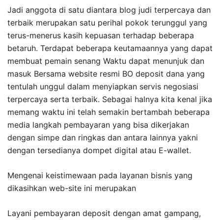
Jadi anggota di satu diantara blog judi terpercaya dan
terbaik merupakan satu perihal pokok terunggul yang
terus-menerus kasih kepuasan terhadap beberapa
betaruh. Terdapat beberapa keutamaannya yang dapat
membuat pemain senang Waktu dapat menunjuk dan
masuk Bersama website resmi BO deposit dana yang
tentulah unggul dalam menyiapkan servis negosiasi
terpercaya serta terbaik. Sebagai halnya kita kenal jika
memang waktu ini telah semakin bertambah beberapa
media langkah pembayaran yang bisa dikerjakan
dengan simpe dan ringkas dan antara lainnya yakni
dengan tersedianya dompet digital atau E-wallet.
Mengenai keistimewaan pada layanan bisnis yang
dikasihkan web-site ini merupakan
Layani pembayaran deposit dengan amat gampang,