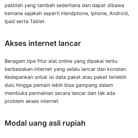
pastilah yang tambah sederhana dan dapat dibawa
kemana sajakah seperti Handphone, Iphone, Android,
Ipad serta Tablet.
Akses internet lancar
Beragam tipe fitur alat online yang dipakai tentu
berbasiskan internet yang selalu lancar dan konstan.
Kedepankan untuk isi data paket atau paket terlebih
dulu hingga pemain lebih bisa gampang dalam
membuka permainan secara lancar dan tak ada
problem akses internet.
Modal uang asli rupiah