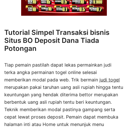
Tutorial Simpel Transaksi bisnis
Situs BO Deposit Dana Tiada
Potongan
Tiap pemain pastilah dapat lekas permainkan judi
terka angka permainan togel online selesai
memberikan modal pada web. Trik bermain
judi togel
merupakan pakai taruhan uang asli rupiah hingga tentu
keuntungan yang hendak diterima bettor merupakan
berbentuk uang asli rupiah tentu beri keuntungan.
Teknik memberikan modal pastinya gampang serta
cepat lewat proses deposit. Pemain dapat membuka
halaman inti atau Home untuk menunjuk menu