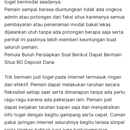
togel bermodal seadanya.
Pemain sampai berasa diuntungkan tidak ada ongkos
admin atau potongan dari faksi situs karenanya semua
pembayaran atau penanaman modal bakal lekas
dijalankan utuh tanpa ada potongan berapa saja serta
perihal ini pastinya lebih memberi keuntungan buat
seluruh pemain.
Pemula Butuh Persiapkan Soal Berikut Dapat Bermain
Situs BO Deposit Dana
Trik bermain judi togel pada internet termasuk ringan
dan efektif. Pemain dapat melakukan taruhan secara
flekssibel setiap saat serta dimanapun tanpa ada perlu
ragu-ragu karena ada pekerjaan lain. Pemain judi
dapat kerjakan taruhan kapan saja dan menyaksikan
info togel dengan begitu gampang serta cepat. Cuman
pakai jaringan internet seluruhnya begitu terasa simpel
serta ringkas bahkan juga juga berkesempatan