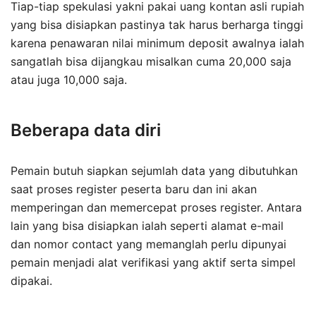
Tiap-tiap spekulasi yakni pakai uang kontan asli rupiah
yang bisa disiapkan pastinya tak harus berharga tinggi
karena penawaran nilai minimum deposit awalnya ialah
sangatlah bisa dijangkau misalkan cuma 20,000 saja
atau juga 10,000 saja.
Beberapa data diri
Pemain butuh siapkan sejumlah data yang dibutuhkan
saat proses register peserta baru dan ini akan
memperingan dan memercepat proses register. Antara
lain yang bisa disiapkan ialah seperti alamat e-mail
dan nomor contact yang memanglah perlu dipunyai
pemain menjadi alat verifikasi yang aktif serta simpel
dipakai.