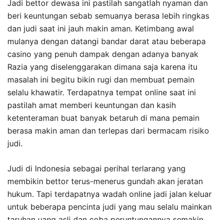
Jadi bettor dewasa ini pastilah sangatlah nyaman dan
beri keuntungan sebab semuanya berasa lebih ringkas
dan judi saat ini jauh makin aman. Ketimbang awal
mulanya dengan datangi bandar darat atau beberapa
casino yang penuh dampak dengan adanya banyak
Razia yang diselenggarakan dimana saja karena itu
masalah ini begitu bikin rugi dan membuat pemain
selalu khawatir. Terdapatnya tempat online saat ini
pastilah amat memberi keuntungan dan kasih
ketenteraman buat banyak betaruh di mana pemain
berasa makin aman dan terlepas dari bermacam risiko
judi.
Judi di Indonesia sebagai perihal terlarang yang
membikin bettor terus-menerus gundah akan jeratan
hukum. Tapi terdapatnya wadah online jadi jalan keluar
untuk beberapa pencinta judi yang mau selalu mainkan
taruhan uang asli dan coba peruntungannya semakin