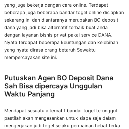
yang juga bekerja dengan cara online. Terdapat
beberapa juga beberapa bandar togel online disiapkan
sekarang ini dan diantaranya merupakan BO deposit
dana yang jadi bisa alternatif terbaik buat anda
dengan layanan bisnis privat pakai service DANA.
Nyata terdapat beberapa keuntungan dan kelebihan
yang nyata dirasa orang betaruh Sewaktu
mempercayakan site ini.
Putuskan Agen BO Deposit Dana
Sah Bisa dipercaya Unggulan
Waktu Panjang
Mendapat sesuatu alternatif bandar togel terunggul
pastilah akan mengesankan untuk siapa saja dalam
mengerjakan judi togel selaku permainan hebat terka