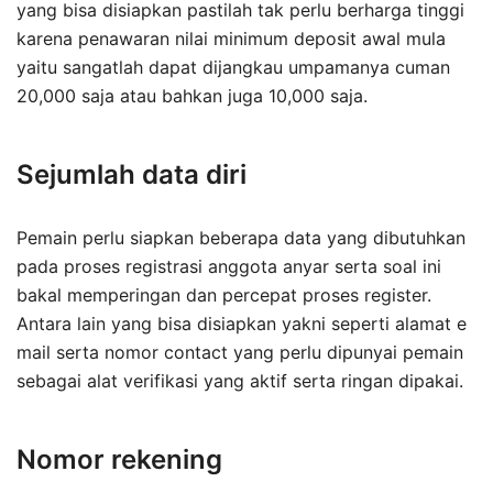
yang bisa disiapkan pastilah tak perlu berharga tinggi
karena penawaran nilai minimum deposit awal mula
yaitu sangatlah dapat dijangkau umpamanya cuman
20,000 saja atau bahkan juga 10,000 saja.
Sejumlah data diri
Pemain perlu siapkan beberapa data yang dibutuhkan
pada proses registrasi anggota anyar serta soal ini
bakal memperingan dan percepat proses register.
Antara lain yang bisa disiapkan yakni seperti alamat e
mail serta nomor contact yang perlu dipunyai pemain
sebagai alat verifikasi yang aktif serta ringan dipakai.
Nomor rekening