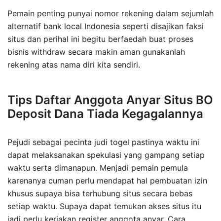
Pemain penting punyai nomor rekening dalam sejumlah
alternatif bank local Indonesia seperti disajikan faksi
situs dan perihal ini begitu berfaedah buat proses
bisnis withdraw secara makin aman gunakanlah
rekening atas nama diri kita sendiri.
Tips Daftar Anggota Anyar Situs BO
Deposit Dana Tiada Kegagalannya
Pejudi sebagai pecinta judi togel pastinya waktu ini
dapat melaksanakan spekulasi yang gampang setiap
waktu serta dimanapun. Menjadi pemain pemula
karenanya cuman perlu mendapat hal pembuatan izin
khusus supaya bisa terhubung situs secara bebas
setiap waktu. Supaya dapat temukan akses situs itu
jadi perlu kerjakan register anggota anyar. Cara