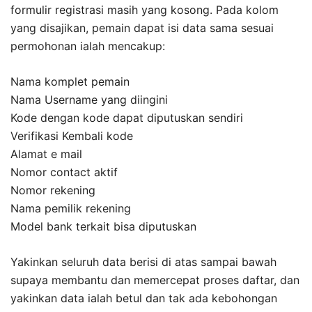
formulir registrasi masih yang kosong. Pada kolom
yang disajikan, pemain dapat isi data sama sesuai
permohonan ialah mencakup:
Nama komplet pemain
Nama Username yang diingini
Kode dengan kode dapat diputuskan sendiri
Verifikasi Kembali kode
Alamat e mail
Nomor contact aktif
Nomor rekening
Nama pemilik rekening
Model bank terkait bisa diputuskan
Yakinkan seluruh data berisi di atas sampai bawah
supaya membantu dan memercepat proses daftar, dan
yakinkan data ialah betul dan tak ada kebohongan