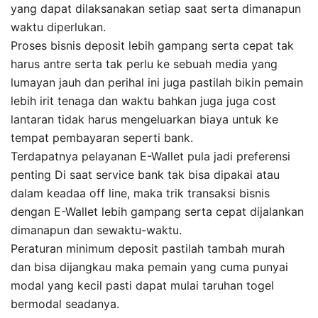
yang dapat dilaksanakan setiap saat serta dimanapun
waktu diperlukan.
Proses bisnis deposit lebih gampang serta cepat tak
harus antre serta tak perlu ke sebuah media yang
lumayan jauh dan perihal ini juga pastilah bikin pemain
lebih irit tenaga dan waktu bahkan juga juga cost
lantaran tidak harus mengeluarkan biaya untuk ke
tempat pembayaran seperti bank.
Terdapatnya pelayanan E-Wallet pula jadi preferensi
penting Di saat service bank tak bisa dipakai atau
dalam keadaa off line, maka trik transaksi bisnis
dengan E-Wallet lebih gampang serta cepat dijalankan
dimanapun dan sewaktu-waktu.
Peraturan minimum deposit pastilah tambah murah
dan bisa dijangkau maka pemain yang cuma punyai
modal yang kecil pasti dapat mulai taruhan togel
bermodal seadanya.