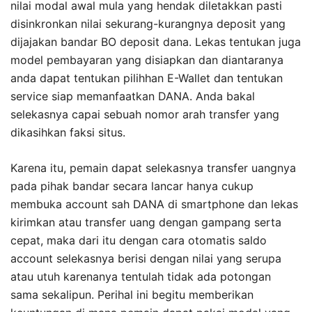
nilai modal awal mula yang hendak diletakkan pasti
disinkronkan nilai sekurang-kurangnya deposit yang
dijajakan bandar BO deposit dana. Lekas tentukan juga
model pembayaran yang disiapkan dan diantaranya
anda dapat tentukan pilihhan E-Wallet dan tentukan
service siap memanfaatkan DANA. Anda bakal
selekasnya capai sebuah nomor arah transfer yang
dikasihkan faksi situs.
Karena itu, pemain dapat selekasnya transfer uangnya
pada pihak bandar secara lancar hanya cukup
membuka account sah DANA di smartphone dan lekas
kirimkan atau transfer uang dengan gampang serta
cepat, maka dari itu dengan cara otomatis saldo
account selekasnya berisi dengan nilai yang serupa
atau utuh karenanya tentulah tidak ada potongan
sama sekalipun. Perihal ini begitu memberikan