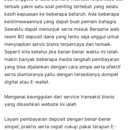
terbaik yakni satu soal penting terhebat yang selalu
kasih kepuasan ke beberapa betaruh. Ada beberapa
keistimewaannya yang dapat buat pemain bahagia
Sewaktu dapat menunjuk serta masuk Bersama web
resmi BO deposit dana yang tentu saja unggul untuk
menyiapkan servis bisnis terpercaya dan terbaik.
Seperti kita ketahui jika benar-benar waktu ini telah
makin banyak beberapa media langkah pembayaran
yang bisa dijalankan dengan cara simpe serta efektif
serta diantaranya yaitu dengan tersedianya dompet
digital atau E-wallet.
Mengenai keunggulan dari service transaksi bisnis
yang dikasihkan website ini ialah
Layani pembayaran deposit dengan benar-benar
simpel, praktis serta cepat cukup pakai terapan E-