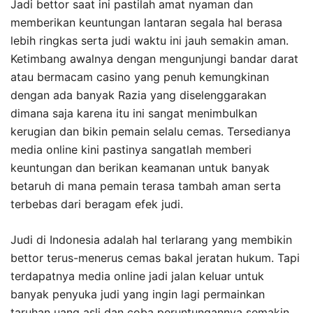
Jadi bettor saat ini pastilah amat nyaman dan
memberikan keuntungan lantaran segala hal berasa
lebih ringkas serta judi waktu ini jauh semakin aman.
Ketimbang awalnya dengan mengunjungi bandar darat
atau bermacam casino yang penuh kemungkinan
dengan ada banyak Razia yang diselenggarakan
dimana saja karena itu ini sangat menimbulkan
kerugian dan bikin pemain selalu cemas. Tersedianya
media online kini pastinya sangatlah memberi
keuntungan dan berikan keamanan untuk banyak
betaruh di mana pemain terasa tambah aman serta
terbebas dari beragam efek judi.
Judi di Indonesia adalah hal terlarang yang membikin
bettor terus-menerus cemas bakal jeratan hukum. Tapi
terdapatnya media online jadi jalan keluar untuk
banyak penyuka judi yang ingin lagi permainkan
taruhan uang asli dan coba peruntungannya semakin