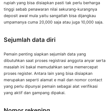
rupiah yang bisa disiapkan pasti tak perlu berharga
tinggi sebab penawaran nilai sekurang-kurangnya
deposit awal mula yaitu sangatlah bisa dijangkau
umpamanya cuma 20,000 saja atau juga 10,000 saja.
Sejumlah data diri
Pemain penting siapkan sejumlah data yang
dibutuhkan saat proses registrasi anggota anyar serta
masalah ini bakal memudahkan serta memercepat
proses register. Antara lain yang bisa disiapkan
merupakan seperti alamat e mail dan nomor contact
yang perlu dipunyai pemain sebagai alat verifikasi
yang aktif dan gampang dipakai.
Nomor rekening