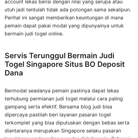
account lekas berisi dengan nilai yang serupa atau
utuh jadi tentulah tidak ada potongan sama sekalipun.
Perihal ini sangat memberikan keuntungan di mana
pemain dapat pakai modal yang dipunyainya untuk
bermain judi togel online.
Servis Terunggul Bermain Judi
Togel Singapore Situs BO Deposit
Dana
Bermodal seadanya pemain pastinya dapat lekas
terhubung permianan judi togel melalui cara paling
gampang serta efektif. Bersama blog judi bisa
dipercaya pastilah beri layanan pasaran togel
terkomplet yang bisa diputuskan dengan bebas serta
diantaranya merupakan Singapore selaku pasaran