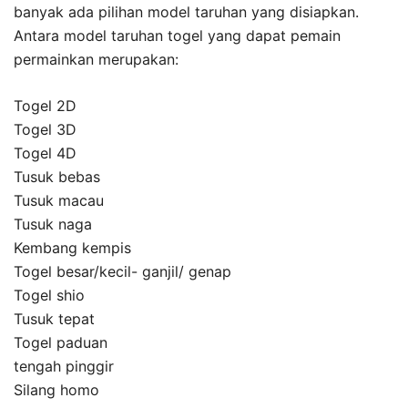
banyak ada pilihan model taruhan yang disiapkan.
Antara model taruhan togel yang dapat pemain
permainkan merupakan:
Togel 2D
Togel 3D
Togel 4D
Tusuk bebas
Tusuk macau
Tusuk naga
Kembang kempis
Togel besar/kecil- ganjil/ genap
Togel shio
Tusuk tepat
Togel paduan
tengah pinggir
Silang homo