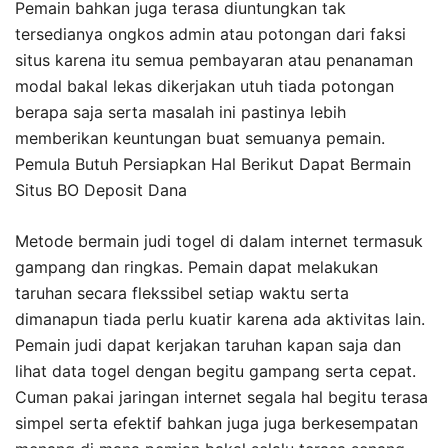
Pemain bahkan juga terasa diuntungkan tak
tersedianya ongkos admin atau potongan dari faksi
situs karena itu semua pembayaran atau penanaman
modal bakal lekas dikerjakan utuh tiada potongan
berapa saja serta masalah ini pastinya lebih
memberikan keuntungan buat semuanya pemain.
Pemula Butuh Persiapkan Hal Berikut Dapat Bermain
Situs BO Deposit Dana
Metode bermain judi togel di dalam internet termasuk
gampang dan ringkas. Pemain dapat melakukan
taruhan secara flekssibel setiap waktu serta
dimanapun tiada perlu kuatir karena ada aktivitas lain.
Pemain judi dapat kerjakan taruhan kapan saja dan
lihat data togel dengan begitu gampang serta cepat.
Cuman pakai jaringan internet segala hal begitu terasa
simpel serta efektif bahkan juga juga berkesempatan