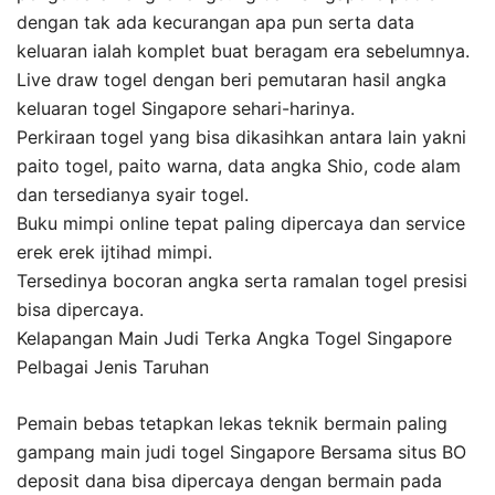
dengan tak ada kecurangan apa pun serta data
keluaran ialah komplet buat beragam era sebelumnya.
Live draw togel dengan beri pemutaran hasil angka
keluaran togel Singapore sehari-harinya.
Perkiraan togel yang bisa dikasihkan antara lain yakni
paito togel, paito warna, data angka Shio, code alam
dan tersedianya syair togel.
Buku mimpi online tepat paling dipercaya dan service
erek erek ijtihad mimpi.
Tersedinya bocoran angka serta ramalan togel presisi
bisa dipercaya.
Kelapangan Main Judi Terka Angka Togel Singapore
Pelbagai Jenis Taruhan
Pemain bebas tetapkan lekas teknik bermain paling
gampang main judi togel Singapore Bersama situs BO
deposit dana bisa dipercaya dengan bermain pada