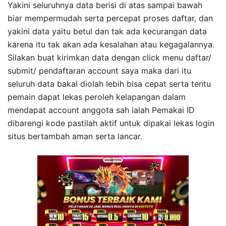
Yakini seluruhnya data berisi di atas sampai bawah
biar mempermudah serta percepat proses daftar, dan
yakini data yaitu betul dan tak ada kecurangan data
karena itu tak akan ada kesalahan atau kegagalannya.
Silakan buat kirimkan data dengan click menu daftar/
submit/ pendaftaran account saya maka dari itu
seluruh data bakal diolah lebih bisa cepat serta tentu
pemain dapat lekas peroleh kelapangan dalam
mendapat account anggota sah ialah Pemakai ID
dibarengi kode pastilah aktif untuk dipakai lekas login
situs bertambah aman serta lancar.