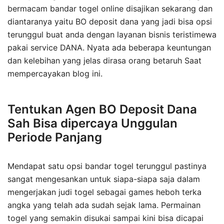
bermacam bandar togel online disajikan sekarang dan
diantaranya yaitu BO deposit dana yang jadi bisa opsi
terunggul buat anda dengan layanan bisnis teristimewa
pakai service DANA. Nyata ada beberapa keuntungan
dan kelebihan yang jelas dirasa orang betaruh Saat
mempercayakan blog ini.
Tentukan Agen BO Deposit Dana
Sah Bisa dipercaya Unggulan
Periode Panjang
Mendapat satu opsi bandar togel terunggul pastinya
sangat mengesankan untuk siapa-siapa saja dalam
mengerjakan judi togel sebagai games heboh terka
angka yang telah ada sudah sejak lama. Permainan
togel yang semakin disukai sampai kini bisa dicapai