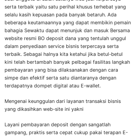
serta terbaik yaitu satu perihal khusus terhebat yang
selalu kasih kepuasan pada banyak betaruh. Ada
beberapa keutamaannya yang dapat membikin pemain
bahagia Sewaktu dapat menunjuk dan masuk Bersama
website resmi BO deposit dana yang tentulah unggul
dalam penyediaan service bisnis terpercaya serta
terbaik. Sebagai halnya kita ketahui jika betul-betul
kini telah bertambah banyak pelbagai fasilitas langkah
pembayaran yang bisa dilaksanakan dengan cara
simpe dan efektif serta satu diantaranya dengan
terdapatnya dompet digital atau E-wallet.
Mengenai keunggulan dari layanan transaksi bisnis
yang dikasihkan web-site ini yakni
Layani pembayaran deposit dengan sangatlah
gampang, praktis serta cepat cukup pakai terapan E-