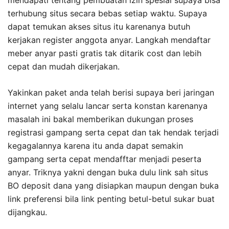
mendapati tentang pembuatan izin spesial supaya bisa
terhubung situs secara bebas setiap waktu. Supaya
dapat temukan akses situs itu karenanya butuh
kerjakan register anggota anyar. Langkah mendaftar
meber anyar pasti gratis tak ditarik cost dan lebih
cepat dan mudah dikerjakan.
Yakinkan paket anda telah berisi supaya beri jaringan
internet yang selalu lancar serta konstan karenanya
masalah ini bakal memberikan dukungan proses
registrasi gampang serta cepat dan tak hendak terjadi
kegagalannya karena itu anda dapat semakin
gampang serta cepat mendafftar menjadi peserta
anyar. Triknya yakni dengan buka dulu link sah situs
BO deposit dana yang disiapkan maupun dengan buka
link preferensi bila link penting betul-betul sukar buat
dijangkau.