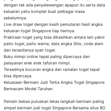
dengan tak ada penyelewengan apapun itu serta data
keluaran yaitu komplet buat pelbagai masa
sebelumnya.
Live draw togel dengan kasih pemutaran hasil angka
keluaran togel Singapore tiap harinya.
Prakiraan togel yang bisa dikasihkan antara lain yakni
paito togel, paito warna, data angka Shio, code alam
dan tersedianya syair togel.
Buku mimpi online tepat paling dipercaya dan
pelayanan erek erek tafsiran mimpi.
Tersedinya bocoran angka dan ramalan togel tepat
bisa dipercaya.
Keluasaan Bermain Judi Terka Angka Togel Singapore
Bermacam Model Taruhan
Pemain bebas putuskan lekas langkah bermain paling
simpel bermain judi togel Singapore Bersama situs BO