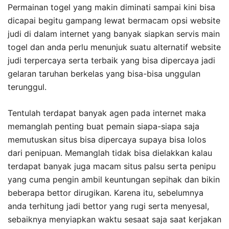
Permainan togel yang makin diminati sampai kini bisa
dicapai begitu gampang lewat bermacam opsi website
judi di dalam internet yang banyak siapkan servis main
togel dan anda perlu menunjuk suatu alternatif website
judi terpercaya serta terbaik yang bisa dipercaya jadi
gelaran taruhan berkelas yang bisa-bisa unggulan
terunggul.
Tentulah terdapat banyak agen pada internet maka
memanglah penting buat pemain siapa-siapa saja
memutuskan situs bisa dipercaya supaya bisa lolos
dari penipuan. Memanglah tidak bisa dielakkan kalau
terdapat banyak juga macam situs palsu serta penipu
yang cuma pengin ambil keuntungan sepihak dan bikin
beberapa bettor dirugikan. Karena itu, sebelumnya
anda terhitung jadi bettor yang rugi serta menyesal,
sebaiknya menyiapkan waktu sesaat saja saat kerjakan