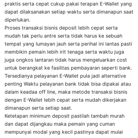
praktis serta cepat cukup pakai terapan E-Wallet yang
dapat dilaksanakan setiap waktu serta dimanapun saat
diperlukan.
Proses transaksi bisnis deposit lebih cepat serta
mudah tak perlu antre serta tidak harus ke sebuah
tempat yang lumayan jauh serta perihal ini lantas pasti
membikin pemain lebih irit tenaga serta waktu juga
juga ongkos lantaran tidak harus mengeluarkan cost
untuk berangkat ke fasilitas pembayaran seperti bank.
Tersedianya pelayanan E-Wallet pula jadi alternative
penting Waktu pelayanan bank tidak bisa dipakai atau
dalam keadaa off line, maka metode transaksi bisnis
dengan E-Wallet lebih cepat serta mudah dikerjakan
dimanapun serta setiap saat.
Ketetapan minimum deposit pastilah tambah murah
dan dapat dijangkau maka pemain yang cuman
mempunyai modal yang kecil pastinya dapat mulai