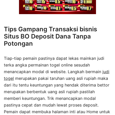
Tips Gampang Transaksi bisnis
Situs BO Deposit Dana Tanpa
Potongan
Tiap-tiap pemain pastinya dapat lekas mainkan judi
terka angka permainan togel online sesudah
menancapkan modal di website. Langkah bermain
judi
togel
merupakan pakai taruhan uang asli rupiah maka
dari itu tentu keuntungan yang hendak diterima bettor
merupakan berbentuk uang asli rupiah pastilah
memberi keuntungan. Trik menancapkan modal
pastinya cepat dan mudah lewat proses deposit.
Pemain dapat membuka halaman inti atau Home untuk