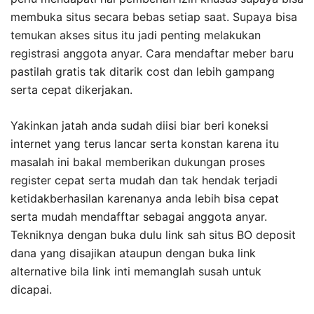
membuka situs secara bebas setiap saat. Supaya bisa
temukan akses situs itu jadi penting melakukan
registrasi anggota anyar. Cara mendaftar meber baru
pastilah gratis tak ditarik cost dan lebih gampang
serta cepat dikerjakan.
Yakinkan jatah anda sudah diisi biar beri koneksi
internet yang terus lancar serta konstan karena itu
masalah ini bakal memberikan dukungan proses
register cepat serta mudah dan tak hendak terjadi
ketidakberhasilan karenanya anda lebih bisa cepat
serta mudah mendafftar sebagai anggota anyar.
Tekniknya dengan buka dulu link sah situs BO deposit
dana yang disajikan ataupun dengan buka link
alternative bila link inti memanglah susah untuk
dicapai.