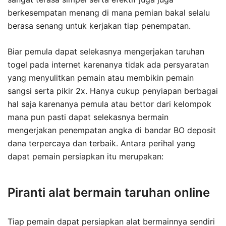
berkesempatan menang di mana pemian bakal selalu
berasa senang untuk kerjakan tiap penempatan.
Biar pemula dapat selekasnya mengerjakan taruhan
togel pada internet karenanya tidak ada persyaratan
yang menyulitkan pemain atau membikin pemain
sangsi serta pikir 2x. Hanya cukup penyiapan berbagai
hal saja karenanya pemula atau bettor dari kelompok
mana pun pasti dapat selekasnya bermain
mengerjakan penempatan angka di bandar BO deposit
dana terpercaya dan terbaik. Antara perihal yang
dapat pemain persiapkan itu merupakan:
Piranti alat bermain taruhan online
Tiap pemain dapat persiapkan alat bermainnya sendiri