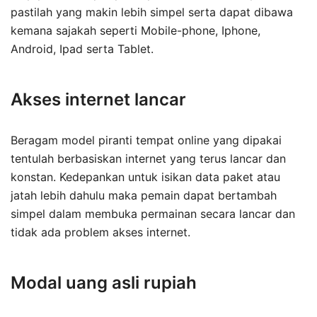
pastilah yang makin lebih simpel serta dapat dibawa
kemana sajakah seperti Mobile-phone, Iphone,
Android, Ipad serta Tablet.
Akses internet lancar
Beragam model piranti tempat online yang dipakai
tentulah berbasiskan internet yang terus lancar dan
konstan. Kedepankan untuk isikan data paket atau
jatah lebih dahulu maka pemain dapat bertambah
simpel dalam membuka permainan secara lancar dan
tidak ada problem akses internet.
Modal uang asli rupiah