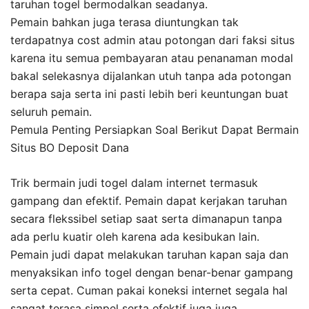
taruhan togel bermodalkan seadanya.
Pemain bahkan juga terasa diuntungkan tak
terdapatnya cost admin atau potongan dari faksi situs
karena itu semua pembayaran atau penanaman modal
bakal selekasnya dijalankan utuh tanpa ada potongan
berapa saja serta ini pasti lebih beri keuntungan buat
seluruh pemain.
Pemula Penting Persiapkan Soal Berikut Dapat Bermain
Situs BO Deposit Dana
Trik bermain judi togel dalam internet termasuk
gampang dan efektif. Pemain dapat kerjakan taruhan
secara flekssibel setiap saat serta dimanapun tanpa
ada perlu kuatir oleh karena ada kesibukan lain.
Pemain judi dapat melakukan taruhan kapan saja dan
menyaksikan info togel dengan benar-benar gampang
serta cepat. Cuman pakai koneksi internet segala hal
sangat terasa simpel serta efektif juga juga