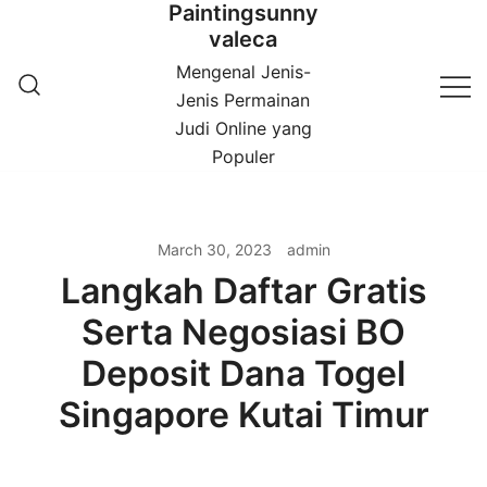
Paintingsunny
Skip
valeca
to
content
Mengenal Jenis-
Jenis Permainan
Judi Online yang
Populer
March 30, 2023
admin
Langkah Daftar Gratis
Serta Negosiasi BO
Deposit Dana Togel
Singapore Kutai Timur