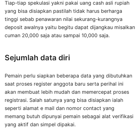
Tiap-tiap spekulasi yakni pakai uang cash asli rupiah
yang bisa disiapkan pastilah tidak harus berharga
tinggi sebab penawaran nilai sekurang-kurangnya
deposit awalnya yaitu begitu dapat dijangkau misalkan
cuman 20,000 saja atau sampai 10,000 saja.
Sejumlah data diri
Pemain perlu siapkan beberapa data yang dibutuhkan
saat proses register anggota baru serta perihal ini
akan membuat lebih mudah dan memercepat proses
registrasi. Salah satunya yang bisa disiapkan ialah
seperti alamat e mail dan nomor contact yang
memang butuh dipunyai pemain sebagai alat verifikasi
yang aktif dan simpel dipakai.