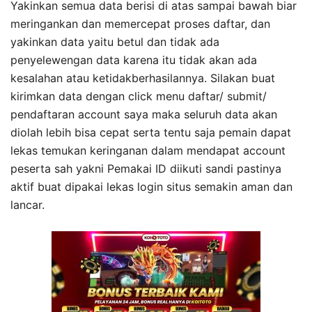
Yakinkan semua data berisi di atas sampai bawah biar
meringankan dan memercepat proses daftar, dan
yakinkan data yaitu betul dan tidak ada
penyelewengan data karena itu tidak akan ada
kesalahan atau ketidakberhasilannya. Silakan buat
kirimkan data dengan click menu daftar/ submit/
pendaftaran account saya maka seluruh data akan
diolah lebih bisa cepat serta tentu saja pemain dapat
lekas temukan keringanan dalam mendapat account
peserta sah yakni Pemakai ID diikuti sandi pastinya
aktif buat dipakai lekas login situs semakin aman dan
lancar.