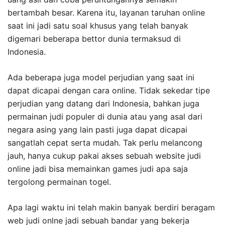
bertambah besar. Karena itu, layanan taruhan online
saat ini jadi satu soal khusus yang telah banyak
digemari beberapa bettor dunia termaksud di
Indonesia.
Ada beberapa juga model perjudian yang saat ini
dapat dicapai dengan cara online. Tidak sekedar tipe
perjudian yang datang dari Indonesia, bahkan juga
permainan judi populer di dunia atau yang asal dari
negara asing yang lain pasti juga dapat dicapai
sangatlah cepat serta mudah. Tak perlu melancong
jauh, hanya cukup pakai akses sebuah website judi
online jadi bisa memainkan games judi apa saja
tergolong permainan togel.
Apa lagi waktu ini telah makin banyak berdiri beragam
web judi onlne jadi sebuah bandar yang bekerja