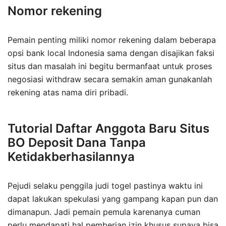
Nomor rekening
Pemain penting miliki nomor rekening dalam beberapa
opsi bank local Indonesia sama dengan disajikan faksi
situs dan masalah ini begitu bermanfaat untuk proses
negosiasi withdraw secara semakin aman gunakanlah
rekening atas nama diri pribadi.
Tutorial Daftar Anggota Baru Situs
BO Deposit Dana Tanpa
Ketidakberhasilannya
Pejudi selaku penggila judi togel pastinya waktu ini
dapat lakukan spekulasi yang gampang kapan pun dan
dimanapun. Jadi pemain pemula karenanya cuman
perlu mendapati hal pemberian izin khusus supaya bisa