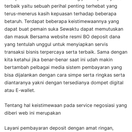
terbaik yaitu sebuah perihal penting terhebat yang
terus-menerus kasih kepuasan terhadap beberapa
betaruh. Terdapat beberapa keistimewaannya yang
dapat buat pemain suka Sewaktu dapat memutuskan
dan masuk Bersama website resmi BO deposit dana
yang tentulah unggul untuk menyiapkan servis
transaksi bisnis terpercaya serta terbaik. Sama dengan
kita ketahui jika benar-benar saat ini udah makin
bertambah pelbagai media sistem pembayaran yang
bisa dijalankan dengan cara simpe serta ringkas serta
diantaranya yakni dengan tersedianya dompet digital
atau E-wallet.
Tentang hal keistimewaan pada service negosiasi yang
diberi web ini merupakan
Layani pembayaran deposit dengan amat ringan,