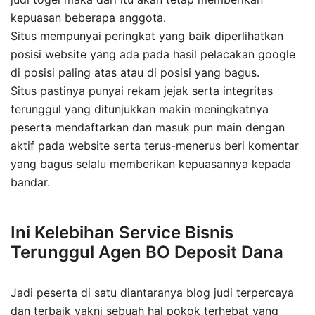
kepuasan beberapa anggota.
Situs mempunyai peringkat yang baik diperlihatkan
posisi website yang ada pada hasil pelacakan google
di posisi paling atas atau di posisi yang bagus.
Situs pastinya punyai rekam jejak serta integritas
terunggul yang ditunjukkan makin meningkatnya
peserta mendaftarkan dan masuk pun main dengan
aktif pada website serta terus-menerus beri komentar
yang bagus selalu memberikan kepuasannya kepada
bandar.
Ini Kelebihan Service Bisnis
Terunggul Agen BO Deposit Dana
Jadi peserta di satu diantaranya blog judi terpercaya
dan terbaik yakni sebuah hal pokok terhebat yang