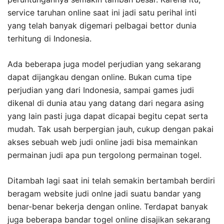
service taruhan online saat ini jadi satu perihal inti
yang telah banyak digemari pelbagai bettor dunia
terhitung di Indonesia.
Ada beberapa juga model perjudian yang sekarang
dapat dijangkau dengan online. Bukan cuma tipe
perjudian yang dari Indonesia, sampai games judi
dikenal di dunia atau yang datang dari negara asing
yang lain pasti juga dapat dicapai begitu cepat serta
mudah. Tak usah berpergian jauh, cukup dengan pakai
akses sebuah web judi online jadi bisa memainkan
permainan judi apa pun tergolong permainan togel.
Ditambah lagi saat ini telah semakin bertambah berdiri
beragam website judi onlne jadi suatu bandar yang
benar-benar bekerja dengan online. Terdapat banyak
juga beberapa bandar togel online disajikan sekarang