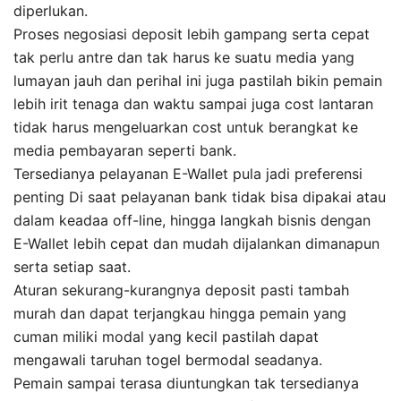
diperlukan.
Proses negosiasi deposit lebih gampang serta cepat
tak perlu antre dan tak harus ke suatu media yang
lumayan jauh dan perihal ini juga pastilah bikin pemain
lebih irit tenaga dan waktu sampai juga cost lantaran
tidak harus mengeluarkan cost untuk berangkat ke
media pembayaran seperti bank.
Tersedianya pelayanan E-Wallet pula jadi preferensi
penting Di saat pelayanan bank tidak bisa dipakai atau
dalam keadaa off-line, hingga langkah bisnis dengan
E-Wallet lebih cepat dan mudah dijalankan dimanapun
serta setiap saat.
Aturan sekurang-kurangnya deposit pasti tambah
murah dan dapat terjangkau hingga pemain yang
cuman miliki modal yang kecil pastilah dapat
mengawali taruhan togel bermodal seadanya.
Pemain sampai terasa diuntungkan tak tersedianya