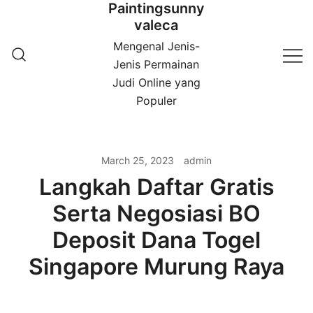
Paintingsunny
Skip
valeca
to
content
Mengenal Jenis-
Jenis Permainan
Judi Online yang
Populer
March 25, 2023
admin
Langkah Daftar Gratis
Serta Negosiasi BO
Deposit Dana Togel
Singapore Murung Raya