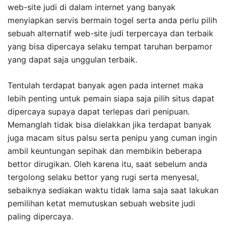
web-site judi di dalam internet yang banyak
menyiapkan servis bermain togel serta anda perlu pilih
sebuah alternatif web-site judi terpercaya dan terbaik
yang bisa dipercaya selaku tempat taruhan berpamor
yang dapat saja unggulan terbaik.
Tentulah terdapat banyak agen pada internet maka
lebih penting untuk pemain siapa saja pilih situs dapat
dipercaya supaya dapat terlepas dari penipuan.
Memanglah tidak bisa dielakkan jika terdapat banyak
juga macam situs palsu serta penipu yang cuman ingin
ambil keuntungan sepihak dan membikin beberapa
bettor dirugikan. Oleh karena itu, saat sebelum anda
tergolong selaku bettor yang rugi serta menyesal,
sebaiknya sediakan waktu tidak lama saja saat lakukan
pemilihan ketat memutuskan sebuah website judi
paling dipercaya.