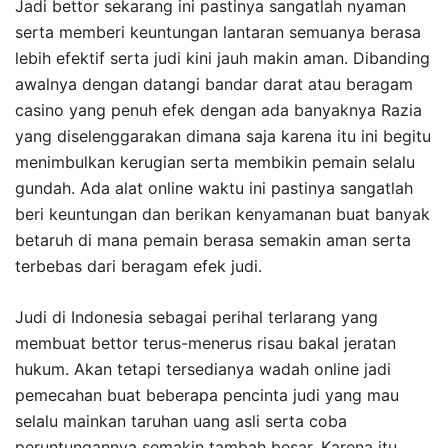
Jadi bettor sekarang ini pastinya sangatlah nyaman
serta memberi keuntungan lantaran semuanya berasa
lebih efektif serta judi kini jauh makin aman. Dibanding
awalnya dengan datangi bandar darat atau beragam
casino yang penuh efek dengan ada banyaknya Razia
yang diselenggarakan dimana saja karena itu ini begitu
menimbulkan kerugian serta membikin pemain selalu
gundah. Ada alat online waktu ini pastinya sangatlah
beri keuntungan dan berikan kenyamanan buat banyak
betaruh di mana pemain berasa semakin aman serta
terbebas dari beragam efek judi.
Judi di Indonesia sebagai perihal terlarang yang
membuat bettor terus-menerus risau bakal jeratan
hukum. Akan tetapi tersedianya wadah online jadi
pemecahan buat beberapa pencinta judi yang mau
selalu mainkan taruhan uang asli serta coba
peruntungannya semakin tambah besar. Karena itu,