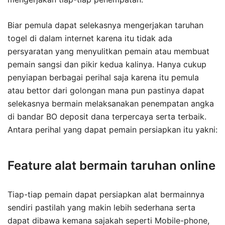
Biar pemula dapat selekasnya mengerjakan taruhan
togel di dalam internet karena itu tidak ada
persyaratan yang menyulitkan pemain atau membuat
pemain sangsi dan pikir kedua kalinya. Hanya cukup
penyiapan berbagai perihal saja karena itu pemula
atau bettor dari golongan mana pun pastinya dapat
selekasnya bermain melaksanakan penempatan angka
di bandar BO deposit dana terpercaya serta terbaik.
Antara perihal yang dapat pemain persiapkan itu yakni:
Feature alat bermain taruhan online
Tiap-tiap pemain dapat persiapkan alat bermainnya
sendiri pastilah yang makin lebih sederhana serta
dapat dibawa kemana sajakah seperti Mobile-phone,