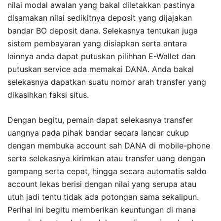
nilai modal awalan yang bakal diletakkan pastinya
disamakan nilai sedikitnya deposit yang dijajakan
bandar BO deposit dana. Selekasnya tentukan juga
sistem pembayaran yang disiapkan serta antara
lainnya anda dapat putuskan pilihhan E-Wallet dan
putuskan service ada memakai DANA. Anda bakal
selekasnya dapatkan suatu nomor arah transfer yang
dikasihkan faksi situs.
Dengan begitu, pemain dapat selekasnya transfer
uangnya pada pihak bandar secara lancar cukup
dengan membuka account sah DANA di mobile-phone
serta selekasnya kirimkan atau transfer uang dengan
gampang serta cepat, hingga secara automatis saldo
account lekas berisi dengan nilai yang serupa atau
utuh jadi tentu tidak ada potongan sama sekalipun.
Perihal ini begitu memberikan keuntungan di mana