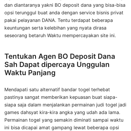
dan diantaranya yakni BO deposit dana yang bisa-bisa
opsi terunggul buat anda dengan service bisnis privat
pakai pelayanan DANA. Tentu terdapat beberapa
keuntungan serta kelebihan yang nyata dirasa
seseorang betaruh Waktu mempercayakan site ini.
Tentukan Agen BO Deposit Dana
Sah Dapat dipercaya Unggulan
Waktu Panjang
Mendapati satu alternatif bandar togel terhebat
pastinya sangat memberikan kepuasan buat siapa-
siapa saja dalam menjalankan permainan judi togel jadi
games dahsyat kira-kira angka yang udah ada lama.
Permainan togel yang semakin diminati sampai waktu
ini bisa dicapai amat gampang lewat beberapa opsi