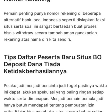
Pemain penting punya nomor rekening di beberapa
alternatif bank local Indonesia seperti disiapkan faksi
situs serta soal ini sangat berfaedah buat proses
bisnis withdraw secara tambah aman gunakanlah
rekening atas nama diri kita sendiri.
Tips Daftar Peserta Baru Situs BO
Deposit Dana Tiada
Ketidakberhasilannya
Pelaku judi menjadi pencinta judi togel pastinya waktu
ini dapat lakukan spekulasi yang paling ringan setiap
waktu serta dimanapun. Menjadi pemain pemula jadi
hanya butuh mendapati tentang pembuatan izin
pribadi biar bisa membuka situs secara bebas setiap