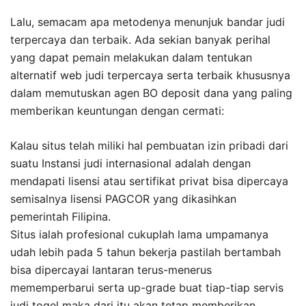
Lalu, semacam apa metodenya menunjuk bandar judi
terpercaya dan terbaik. Ada sekian banyak perihal
yang dapat pemain melakukan dalam tentukan
alternatif web judi terpercaya serta terbaik khususnya
dalam memutuskan agen BO deposit dana yang paling
memberikan keuntungan dengan cermati:
Kalau situs telah miliki hal pembuatan izin pribadi dari
suatu Instansi judi internasional adalah dengan
mendapati lisensi atau sertifikat privat bisa dipercaya
semisalnya lisensi PAGCOR yang dikasihkan
pemerintah Filipina.
Situs ialah profesional cukuplah lama umpamanya
udah lebih pada 5 tahun bekerja pastilah bertambah
bisa dipercayai lantaran terus-menerus
mememperbarui serta up-grade buat tiap-tiap servis
judi togel maka dari itu akan tetap memberikan