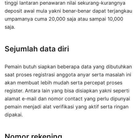
tinggi lantaran penawaran nilai sekurang-kurangnya
deposit awal mula yakni benar-benar dapat terjangkau
umpamanya cuma 20,000 saja atau sampai 10,000
saja.
Sejumlah data diri
Pemain butuh siapkan beberapa data yang dibutuhkan
saat proses registrasi anggota anyar serta masalah ini
akan membuat lebih mudah serta percepat proses
register. Antara lain yang bisa disiapkan yakni seperti
alamat e-mail dan nomor contact yang perlu dipunyai
pemain menjadi alat verifikasi yang aktif serta ringan
dipakai.
Nomor rekening