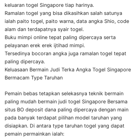
keluaran togel Singapore tiap harinya.
Ramalan togel yang bisa dikasihkan salah satunya
ialah paito togel, paito warna, data angka Shio, code
alam dan terdapatnya syair togel.
Buku mimpi online tepat paling dipercaya serta
pelayanan erek erek ijtihad mimpi.
Tersedinya bocoran angka juga ramalan togel tepat
paling dipercaya.
Keluasaan Bermain Judi Terka Angka Togel Singapore
Bermacam Type Taruhan
Pemain bebas tetapkan selekasnya teknik bermain
paling mudah bermain judi togel Singapore Bersama
situs BO deposit dana paling dipercaya dengan main
pada banyak terdapat pilihan model taruhan yang
disiapkan. Di antara type taruhan togel yang dapat
pemain permainkan ialah: