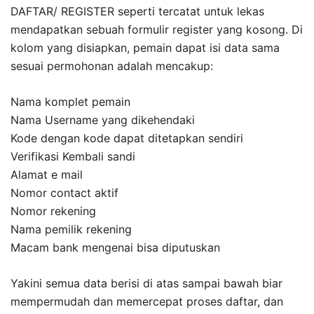
DAFTAR/ REGISTER seperti tercatat untuk lekas
mendapatkan sebuah formulir register yang kosong. Di
kolom yang disiapkan, pemain dapat isi data sama
sesuai permohonan adalah mencakup:
Nama komplet pemain
Nama Username yang dikehendaki
Kode dengan kode dapat ditetapkan sendiri
Verifikasi Kembali sandi
Alamat e mail
Nomor contact aktif
Nomor rekening
Nama pemilik rekening
Macam bank mengenai bisa diputuskan
Yakini semua data berisi di atas sampai bawah biar
mempermudah dan memercepat proses daftar, dan