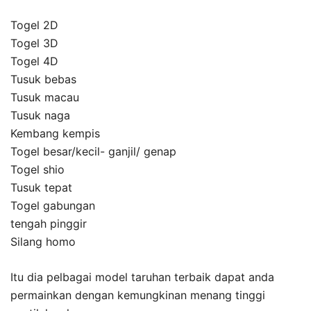
Togel 2D
Togel 3D
Togel 4D
Tusuk bebas
Tusuk macau
Tusuk naga
Kembang kempis
Togel besar/kecil- ganjil/ genap
Togel shio
Tusuk tepat
Togel gabungan
tengah pinggir
Silang homo
Itu dia pelbagai model taruhan terbaik dapat anda
permainkan dengan kemungkinan menang tinggi