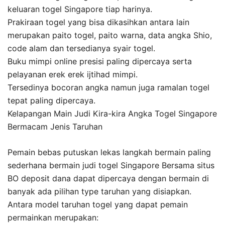
keluaran togel Singapore tiap harinya.
Prakiraan togel yang bisa dikasihkan antara lain
merupakan paito togel, paito warna, data angka Shio,
code alam dan tersedianya syair togel.
Buku mimpi online presisi paling dipercaya serta
pelayanan erek erek ijtihad mimpi.
Tersedinya bocoran angka namun juga ramalan togel
tepat paling dipercaya.
Kelapangan Main Judi Kira-kira Angka Togel Singapore
Bermacam Jenis Taruhan
Pemain bebas putuskan lekas langkah bermain paling
sederhana bermain judi togel Singapore Bersama situs
BO deposit dana dapat dipercaya dengan bermain di
banyak ada pilihan type taruhan yang disiapkan.
Antara model taruhan togel yang dapat pemain
permainkan merupakan: