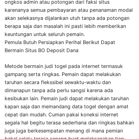
ongkos admin atau potongan dari faksi situs
karenanya semua pembayaran atau penanaman modal
akan selekasnya dijalankan utuh tanpa ada potongan
berapa saja dan masalah ini pasti lebih memberikan
keuntungan untuk seluruh pemain.
Pemula Butuh Persiapkan Perihal Berikut Dapat
Bermain Situs BO Deposit Dana
Metode bermain judi togel pada internet termasuk
gampang serta ringkas. Pemain dapat melakukan
taruhan secara flekssibel sewaktu-waktu dan
dimanapun tanpa ada perlu sangsi karena ada
kesibukan lain. Pemain judi dapat melakukan taruhan
kapan saja dan memandang data togel dengan amat
cepat dan mudah. Cuman pakai koneksi internet
segala hal begitu terasa sederhana dan ringkas bahkan
juga juga berkesempatan menang di mana pemian
bakal selalu terasa senang buat melaksanakan tiap-