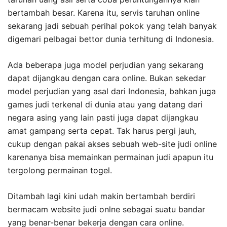
bertambah besar. Karena itu, servis taruhan online
sekarang jadi sebuah perihal pokok yang telah banyak
digemari pelbagai bettor dunia terhitung di Indonesia.
Ada beberapa juga model perjudian yang sekarang
dapat dijangkau dengan cara online. Bukan sekedar
model perjudian yang asal dari Indonesia, bahkan juga
games judi terkenal di dunia atau yang datang dari
negara asing yang lain pasti juga dapat dijangkau
amat gampang serta cepat. Tak harus pergi jauh,
cukup dengan pakai akses sebuah web-site judi online
karenanya bisa memainkan permainan judi apapun itu
tergolong permainan togel.
Ditambah lagi kini udah makin bertambah berdiri
bermacam website judi onlne sebagai suatu bandar
yang benar-benar bekerja dengan cara online.