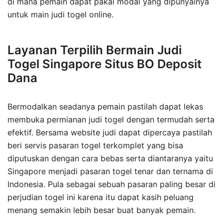
di mana pemain dapat pakai modal yang dipunyainya
untuk main judi togel online.
Layanan Terpilih Bermain Judi
Togel Singapore Situs BO Deposit
Dana
Bermodalkan seadanya pemain pastilah dapat lekas
membuka permianan judi togel dengan termudah serta
efektif. Bersama website judi dapat dipercaya pastilah
beri servis pasaran togel terkomplet yang bisa
diputuskan dengan cara bebas serta diantaranya yaitu
Singapore menjadi pasaran togel tenar dan ternama di
Indonesia. Pula sebagai sebuah pasaran paling besar di
perjudian togel ini karena itu dapat kasih peluang
menang semakin lebih besar buat banyak pemain.