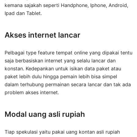
kemana sajakah seperti Handphone, Iphone, Android,
Ipad dan Tablet.
Akses internet lancar
Pelbagai type feature tempat online yang dipakai tentu
saja berbasiskan internet yang selalu lancar dan
konstan. Kedepankan untuk isikan data paket atau
paket lebih dulu hingga pemain lebih bisa simpel
dalam terhubung permainan secara lancar dan tak ada
problem akses internet.
Modal uang asli rupiah
Tiap spekulasi yaitu pakai uang kontan asli rupiah