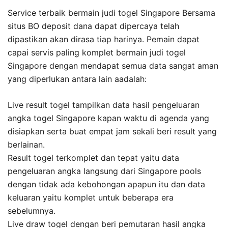
Service terbaik bermain judi togel Singapore Bersama
situs BO deposit dana dapat dipercaya telah
dipastikan akan dirasa tiap harinya. Pemain dapat
capai servis paling komplet bermain judi togel
Singapore dengan mendapat semua data sangat aman
yang diperlukan antara lain aadalah:
Live result togel tampilkan data hasil pengeluaran
angka togel Singapore kapan waktu di agenda yang
disiapkan serta buat empat jam sekali beri result yang
berlainan.
Result togel terkomplet dan tepat yaitu data
pengeluaran angka langsung dari Singapore pools
dengan tidak ada kebohongan apapun itu dan data
keluaran yaitu komplet untuk beberapa era
sebelumnya.
Live draw togel dengan beri pemutaran hasil angka