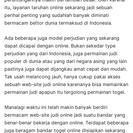
itu, layanan taruhan online sekarang jadi sebuah
perihal penting yang sudahlah banyak diminati
bermacam bettor dunia termaksud di Indonesia.
Ada beberapa juga model perjudian yang sekarang
dapat dicapai dengan online. Bukan sekedar type
perjudian yang dari Indonesia, juga permainan judi
populer di dunia atau yang dari negara asing yang lain
pastinya juga dapat dijangkau amat cepat dan mudah.
Tak usah melancong jauh, hanya cukup pakai akses
sebuah web-site judi online karenanya bisa memainkan
permainan judi apapun itu tergolong permainan togel.
Manalagi waktu ini telah makin banyak berdiri
bermacam web-site judi onlne jadi suatu bandar yang
benar-benar bekerja dengan online. Terdapat beberapa
juga beragam bandar togel online disiapkan sekarang