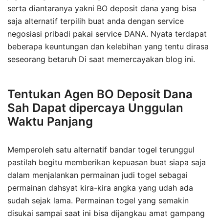
serta diantaranya yakni BO deposit dana yang bisa
saja alternatif terpilih buat anda dengan service
negosiasi pribadi pakai service DANA. Nyata terdapat
beberapa keuntungan dan kelebihan yang tentu dirasa
seseorang betaruh Di saat memercayakan blog ini.
Tentukan Agen BO Deposit Dana
Sah Dapat dipercaya Unggulan
Waktu Panjang
Memperoleh satu alternatif bandar togel terunggul
pastilah begitu memberikan kepuasan buat siapa saja
dalam menjalankan permainan judi togel sebagai
permainan dahsyat kira-kira angka yang udah ada
sudah sejak lama. Permainan togel yang semakin
disukai sampai saat ini bisa dijangkau amat gampang