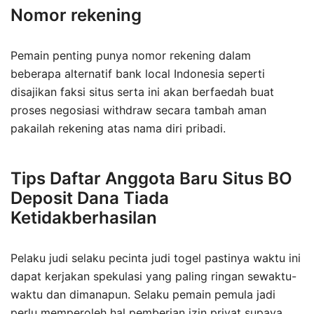
Nomor rekening
Pemain penting punya nomor rekening dalam
beberapa alternatif bank local Indonesia seperti
disajikan faksi situs serta ini akan berfaedah buat
proses negosiasi withdraw secara tambah aman
pakailah rekening atas nama diri pribadi.
Tips Daftar Anggota Baru Situs BO
Deposit Dana Tiada
Ketidakberhasilan
Pelaku judi selaku pecinta judi togel pastinya waktu ini
dapat kerjakan spekulasi yang paling ringan sewaktu-
waktu dan dimanapun. Selaku pemain pemula jadi
perlu memperoleh hal pemberian izin privat supaya