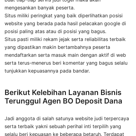
mengesankan banyak peserta.
Situs miliki peringkat yang baik diperlihatkan posisi
website yang berada pada hasil pelacakan google di
posisi paling atas atau di posisi yang bagus.
Situs pasti miliki rekam jejak serta reliabilitas terbaik
yang dipastikan makin bertambahnya peserta
mendaftarkan serta masuk main dengan aktif di web
serta terus-menerus beri komentar yang bagus selalu
tunjukkan kepuasannya pada bandar.
Berikut Kelebihan Layanan Bisnis
Terunggul Agen BO Deposit Dana
Jadi anggota di salah satunya website judi terpercaya
serta terbaik yakni sebuah perihal inti terpilih yang
selalu beri kepuasan ke beberapa betaruh. Terdapat