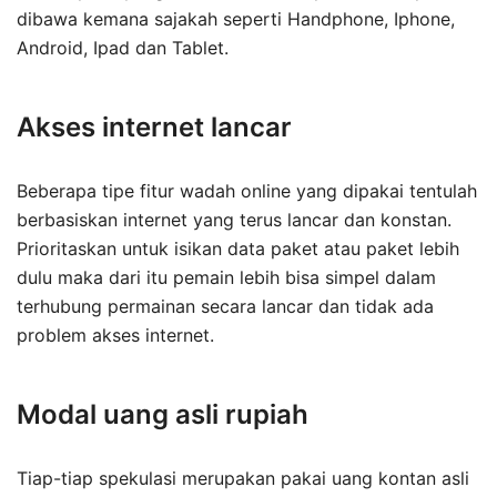
dibawa kemana sajakah seperti Handphone, Iphone,
Android, Ipad dan Tablet.
Akses internet lancar
Beberapa tipe fitur wadah online yang dipakai tentulah
berbasiskan internet yang terus lancar dan konstan.
Prioritaskan untuk isikan data paket atau paket lebih
dulu maka dari itu pemain lebih bisa simpel dalam
terhubung permainan secara lancar dan tidak ada
problem akses internet.
Modal uang asli rupiah
Tiap-tiap spekulasi merupakan pakai uang kontan asli