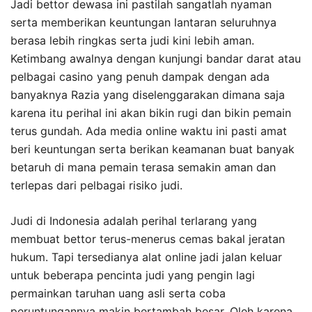
Jadi bettor dewasa ini pastilah sangatlah nyaman
serta memberikan keuntungan lantaran seluruhnya
berasa lebih ringkas serta judi kini lebih aman.
Ketimbang awalnya dengan kunjungi bandar darat atau
pelbagai casino yang penuh dampak dengan ada
banyaknya Razia yang diselenggarakan dimana saja
karena itu perihal ini akan bikin rugi dan bikin pemain
terus gundah. Ada media online waktu ini pasti amat
beri keuntungan serta berikan keamanan buat banyak
betaruh di mana pemain terasa semakin aman dan
terlepas dari pelbagai risiko judi.
Judi di Indonesia adalah perihal terlarang yang
membuat bettor terus-menerus cemas bakal jeratan
hukum. Tapi tersedianya alat online jadi jalan keluar
untuk beberapa pencinta judi yang pengin lagi
permainkan taruhan uang asli serta coba
peruntungannya makin bertambah besar. Oleh karena