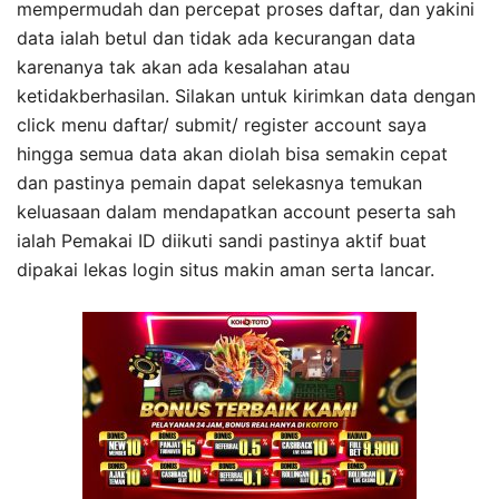
mempermudah dan percepat proses daftar, dan yakini
data ialah betul dan tidak ada kecurangan data
karenanya tak akan ada kesalahan atau
ketidakberhasilan. Silakan untuk kirimkan data dengan
click menu daftar/ submit/ register account saya
hingga semua data akan diolah bisa semakin cepat
dan pastinya pemain dapat selekasnya temukan
keluasaan dalam mendapatkan account peserta sah
ialah Pemakai ID diikuti sandi pastinya aktif buat
dipakai lekas login situs makin aman serta lancar.