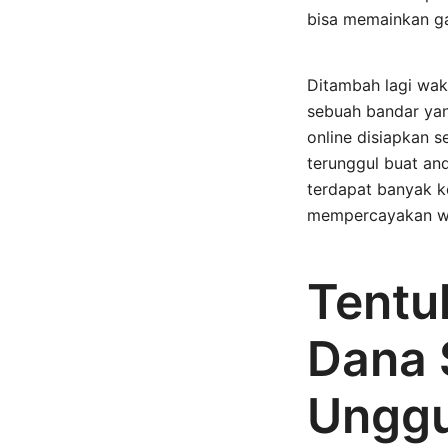
bisa memainkan ga
Ditambah lagi wak
sebuah bandar yan
online disiapkan s
terunggul buat and
terdapat banyak k
mempercayakan we
Tentu
Dana 
Unggu