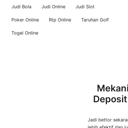
Skip
Judi Bola
Judi Online
Judi Slot
to
content
Poker Online
Rtp Online
Taruhan Golf
Togel Online
Mekani
Deposit
Jadi bettor sekar
lebih efektif dan