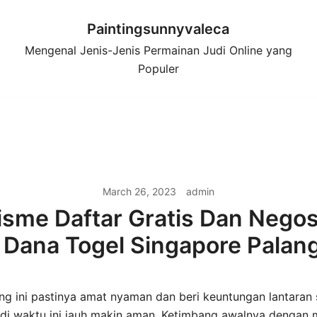
Paintingsunnyvaleca
Mengenal Jenis-Jenis Permainan Judi Online yang
Populer
March 26, 2023
admin
sme Daftar Gratis Dan Negos
 Dana Togel Singapore Palan
ang ini pastinya amat nyaman dan beri keuntungan lantara
 judi waktu ini jauh makin aman. Ketimbang awalnya dengan