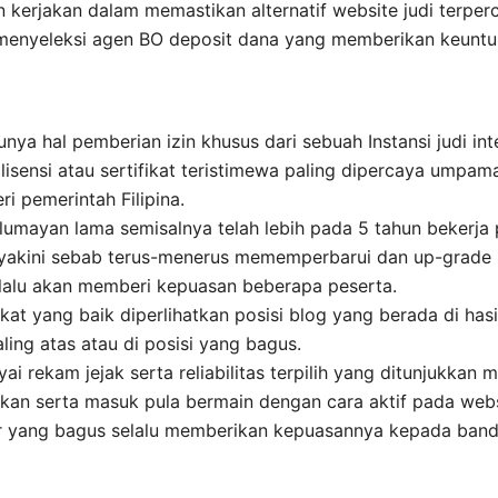
 kerjakan dalam memastikan alternatif website judi terper
menyeleksi agen BO deposit dana yang memberikan keuntu
unya hal pemberian izin khusus dari sebuah Instansi judi int
sensi atau sertifikat teristimewa paling dipercaya umpama
i pemerintah Filipina.
 lumayan lama semisalnya telah lebih pada 5 tahun bekerja 
yakini sebab terus-menerus mememperbarui dan up-grade b
elalu akan memberi kepuasan beberapa peserta.
kat yang baik diperlihatkan posisi blog yang berada di has
aling atas atau di posisi yang bagus.
yai rekam jejak serta reliabilitas terpilih yang ditunjukkan
kan serta masuk pula bermain dengan cara aktif pada websi
 yang bagus selalu memberikan kepuasannya kepada band