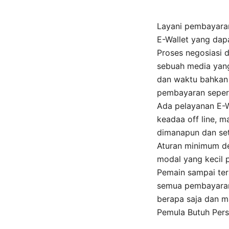
Layani pembayaran
E-Wallet yang dap
Proses negosiasi d
sebuah media yang 
dan waktu bahkan 
pembayaran sepert
Ada pelayanan E-Wa
keadaa off line, m
dimanapun dan set
Aturan minimum de
modal yang kecil 
Pemain sampai ter
semua pembayaran
berapa saja dan m
Pemula Butuh Pers