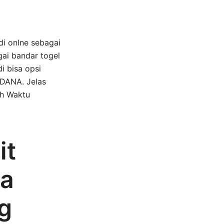
di onlne sebagai
gai bandar togel
i bisa opsi
 DANA. Jelas
uh Waktu
it
ya
g