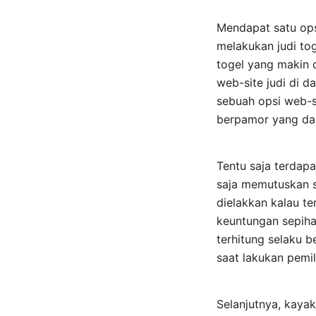
Mendapat satu ops
melakukan judi to
togel yang makin d
web-site judi di d
sebuah opsi web-si
berpamor yang dapa
Tentu saja terdapa
saja memutuskan s
dielakkan kalau t
keuntungan sepiha
terhitung selaku 
saat lakukan pemil
Selanjutnya, kayak