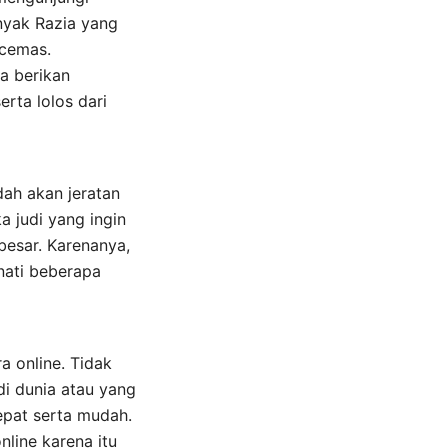
nyak Razia yang
 cemas.
a berikan
rta lolos dari
dah akan jeratan
a judi yang ingin
besar. Karenanya,
inati beberapa
a online. Tidak
di dunia atau yang
cepat serta mudah.
nline karena itu