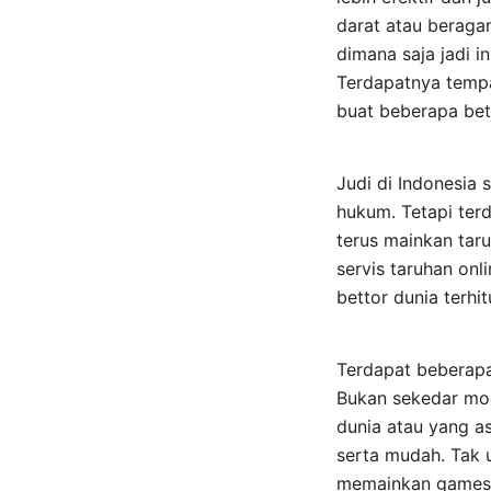
darat atau beraga
dimana saja jadi 
Terdapatnya tempa
buat beberapa bet
Judi di Indonesia 
hukum. Tetapi ter
terus mainkan tar
servis taruhan onl
bettor dunia terhit
Terdapat beberapa
Bukan sekedar mode
dunia atau yang as
serta mudah. Tak u
memainkan games j