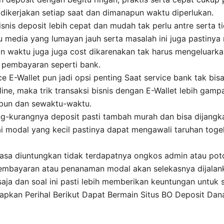
 dikerjakan setiap saat dan dimanapun waktu diperlukan.
isnis deposit lebih cepat dan mudah tak perlu antre serta t
u media yang lumayan jauh serta masalah ini juga pastiny
dan waktu juga juga cost dikarenakan tak harus mengeluarka
s pembayaran seperti bank.
e E-Wallet pun jadi opsi penting Saat service bank tak bisa
ine, maka trik transaksi bisnis dengan E-Wallet lebih gamp
apun dan sewaktu-waktu.
g-kurangnya deposit pasti tambah murah dan bisa dijangk
 modal yang kecil pastinya dapat mengawali taruhan toge
asa diuntungkan tidak terdapatnya ongkos admin atau poto
pembayaran atau penanaman modal akan selekasnya dijalank
aja dan soal ini pasti lebih memberikan keuntungan untuk
iapkan Perihal Berikut Dapat Bermain Situs BO Deposit Dan