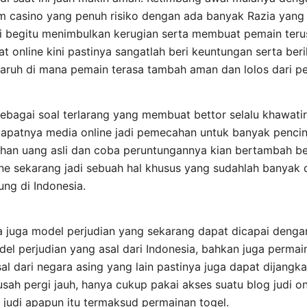
m casino yang penuh risiko dengan ada banyak Razia yang
ini begitu menimbulkan kerugian serta membuat pemain teru
t online kini pastinya sangatlah beri keuntungan serta be
aruh di mana pemain terasa tambah aman dan lolos dari pel
sebagai soal terlarang yang membuat bettor selalu khawatir
dapatnya media online jadi pemecahan untuk banyak pencin
uhan uang asli dan coba peruntungannya kian bertambah bes
ine sekarang jadi sebuah hal khusus yang sudahlah banyak 
ung di Indonesia.
 juga model perjudian yang sekarang dapat dicapai dengan
l perjudian yang asal dari Indonesia, bahkan juga permain
al dari negara asing yang lain pastinya juga dapat dijangk
sah pergi jauh, hanya cukup pakai akses suatu blog judi on
udi apapun itu termaksud permainan togel.