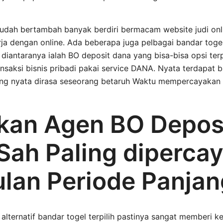
i udah bertambah banyak berdiri bermacam website judi onl
ja dengan online. Ada beberapa juga pelbagai bandar togel
diantaranya ialah BO deposit dana yang bisa-bisa opsi terp
ansaksi bisnis pribadi pakai service DANA. Nyata terdapat
ang nyata dirasa seseorang betaruh Waktu mempercayakan 
kan Agen BO Depos
Sah Paling diperca
lan Periode Panjan
alternatif bandar togel terpilih pastinya sangat memberi k