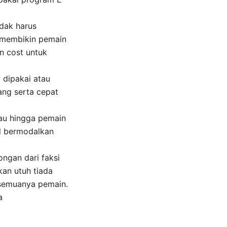
idak harus
a membikin pemain
n cost untuk
 dipakai atau
ang serta cepat
au hingga pemain
l bermodalkan
ngan dari faksi
an utuh tiada
 semuanya pemain.
a