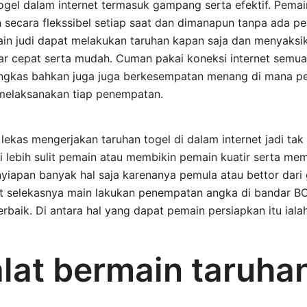
togel dalam internet termasuk gampang serta efektif. Pema
 secara flekssibel setiap saat dan dimanapun tanpa ada pe
main judi dapat melakukan taruhan kapan saja dan menyaksik
r cepat serta mudah. Cuman pakai koneksi internet semua
ingkas bahkan juga juga berkesempatan menang di mana pe
melaksanakan tiap penempatan.
lekas mengerjakan taruhan togel di dalam internet jadi tak
lebih sulit pemain atau membikin pemain kuatir serta memi
iapan banyak hal saja karenanya pemula atau bettor dar
t selekasnya main lakukan penempatan angka di bandar B
erbaik. Di antara hal yang dapat pemain persiapkan itu ialah
alat bermain taruha