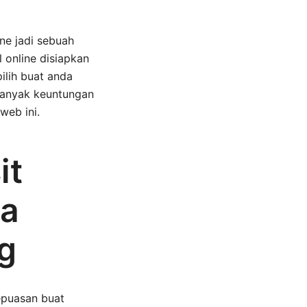
ne jadi sebuah
 online disiapkan
ilih buat anda
 banyak keuntungan
web ini.
it
ya
g
epuasan buat