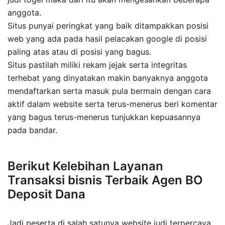
anggota.
Situs punyai peringkat yang baik ditampakkan posisi
web yang ada pada hasil pelacakan google di posisi
paling atas atau di posisi yang bagus.
Situs pastilah miliki rekam jejak serta integritas
terhebat yang dinyatakan makin banyaknya anggota
mendaftarkan serta masuk pula bermain dengan cara
aktif dalam website serta terus-menerus beri komentar
yang bagus terus-menerus tunjukkan kepuasannya
pada bandar.
Berikut Kelebihan Layanan
Transaksi bisnis Terbaik Agen BO
Deposit Dana
Jadi peserta di salah satunya website judi terpercaya