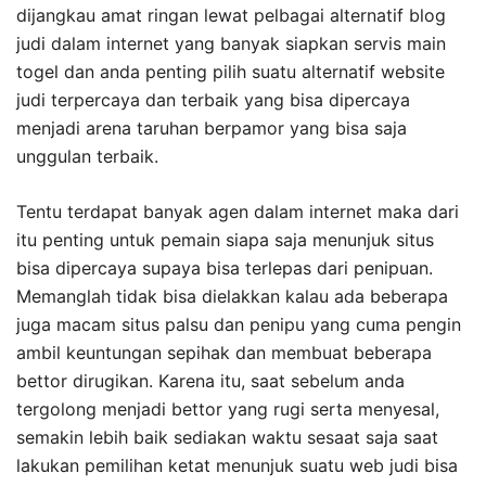
dijangkau amat ringan lewat pelbagai alternatif blog
judi dalam internet yang banyak siapkan servis main
togel dan anda penting pilih suatu alternatif website
judi terpercaya dan terbaik yang bisa dipercaya
menjadi arena taruhan berpamor yang bisa saja
unggulan terbaik.
Tentu terdapat banyak agen dalam internet maka dari
itu penting untuk pemain siapa saja menunjuk situs
bisa dipercaya supaya bisa terlepas dari penipuan.
Memanglah tidak bisa dielakkan kalau ada beberapa
juga macam situs palsu dan penipu yang cuma pengin
ambil keuntungan sepihak dan membuat beberapa
bettor dirugikan. Karena itu, saat sebelum anda
tergolong menjadi bettor yang rugi serta menyesal,
semakin lebih baik sediakan waktu sesaat saja saat
lakukan pemilihan ketat menunjuk suatu web judi bisa