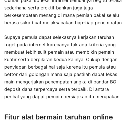
Cuman pakai koneksi internet semuanya begitu terasa
sederhana serta efektif bahkan juga juga
berkesempatan menang di mana pemian bakal selalu
berasa suka buat melaksanakan tiap-tiap penempatan.
Supaya pemula dapat selekasnya kerjakan taruhan
togel pada internet karenanya tak ada kriteria yang
membuat lebih sulit pemain atau membikin pemain
kuatir serta berpikiran kedua kalinya. Cukup dengan
penyiapan berbagai hal saja karena itu pemula atau
bettor dari golongan mana saja pastilah dapat lekas
main mengerjakan penempatan angka di bandar BO
deposit dana terpercaya serta terbaik. Di antara
perihal yang dapat pemain persiapkan itu merupakan:
Fitur alat bermain taruhan online