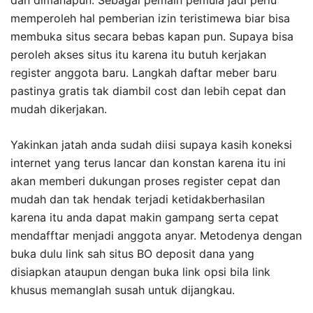
dan dimanapun. Sebagai pemain pemula jadi perlu
memperoleh hal pemberian izin teristimewa biar bisa
membuka situs secara bebas kapan pun. Supaya bisa
peroleh akses situs itu karena itu butuh kerjakan
register anggota baru. Langkah daftar meber baru
pastinya gratis tak diambil cost dan lebih cepat dan
mudah dikerjakan.
Yakinkan jatah anda sudah diisi supaya kasih koneksi
internet yang terus lancar dan konstan karena itu ini
akan memberi dukungan proses register cepat dan
mudah dan tak hendak terjadi ketidakberhasilan
karena itu anda dapat makin gampang serta cepat
mendafftar menjadi anggota anyar. Metodenya dengan
buka dulu link sah situs BO deposit dana yang
disiapkan ataupun dengan buka link opsi bila link
khusus memanglah susah untuk dijangkau.