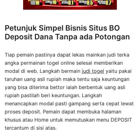
Petunjuk Simpel Bisnis Situs BO
Deposit Dana Tanpa ada Potongan
Tiap pemain pastinya dapat lekas mainkan judi terka
angka permainan togel online selesai memberikan
modal di web. Langkah bermain
judi togel
yaitu pakai
taruhan uang asli rupiah maka tentu saja keuntungan
yang bisa diterima bettor ialah berbentuk uang asli
rupiah pastilah beri keuntungan. Langkah
menancapkan modal pasti gampang serta cepat lewat
proses deposit. Pemain dapat membuka halaman
khusus atau Home untuk memutuskan menu DEPOSIT
tercantum di sisi atas.