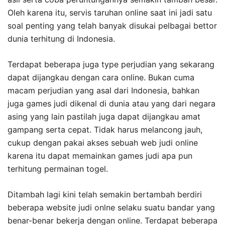
Oleh karena itu, servis taruhan online saat ini jadi satu
soal penting yang telah banyak disukai pelbagai bettor
dunia terhitung di Indonesia.
Terdapat beberapa juga type perjudian yang sekarang
dapat dijangkau dengan cara online. Bukan cuma
macam perjudian yang asal dari Indonesia, bahkan
juga games judi dikenal di dunia atau yang dari negara
asing yang lain pastilah juga dapat dijangkau amat
gampang serta cepat. Tidak harus melancong jauh,
cukup dengan pakai akses sebuah web judi online
karena itu dapat memainkan games judi apa pun
terhitung permainan togel.
Ditambah lagi kini telah semakin bertambah berdiri
beberapa website judi onlne selaku suatu bandar yang
benar-benar bekerja dengan online. Terdapat beberapa