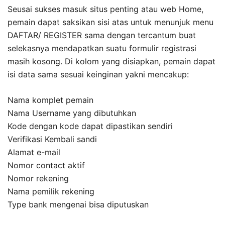
Seusai sukses masuk situs penting atau web Home,
pemain dapat saksikan sisi atas untuk menunjuk menu
DAFTAR/ REGISTER sama dengan tercantum buat
selekasnya mendapatkan suatu formulir registrasi
masih kosong. Di kolom yang disiapkan, pemain dapat
isi data sama sesuai keinginan yakni mencakup:
Nama komplet pemain
Nama Username yang dibutuhkan
Kode dengan kode dapat dipastikan sendiri
Verifikasi Kembali sandi
Alamat e-mail
Nomor contact aktif
Nomor rekening
Nama pemilik rekening
Type bank mengenai bisa diputuskan