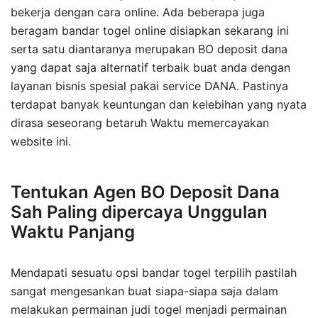
bekerja dengan cara online. Ada beberapa juga
beragam bandar togel online disiapkan sekarang ini
serta satu diantaranya merupakan BO deposit dana
yang dapat saja alternatif terbaik buat anda dengan
layanan bisnis spesial pakai service DANA. Pastinya
terdapat banyak keuntungan dan kelebihan yang nyata
dirasa seseorang betaruh Waktu memercayakan
website ini.
Tentukan Agen BO Deposit Dana
Sah Paling dipercaya Unggulan
Waktu Panjang
Mendapati sesuatu opsi bandar togel terpilih pastilah
sangat mengesankan buat siapa-siapa saja dalam
melakukan permainan judi togel menjadi permainan