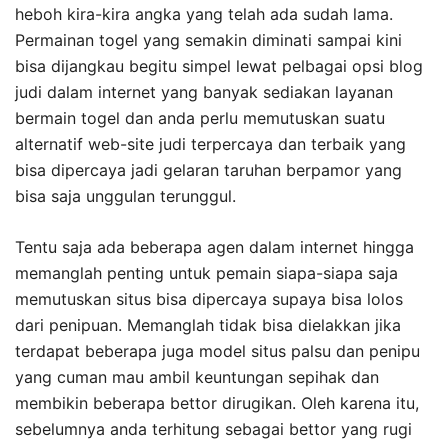
heboh kira-kira angka yang telah ada sudah lama.
Permainan togel yang semakin diminati sampai kini
bisa dijangkau begitu simpel lewat pelbagai opsi blog
judi dalam internet yang banyak sediakan layanan
bermain togel dan anda perlu memutuskan suatu
alternatif web-site judi terpercaya dan terbaik yang
bisa dipercaya jadi gelaran taruhan berpamor yang
bisa saja unggulan terunggul.
Tentu saja ada beberapa agen dalam internet hingga
memanglah penting untuk pemain siapa-siapa saja
memutuskan situs bisa dipercaya supaya bisa lolos
dari penipuan. Memanglah tidak bisa dielakkan jika
terdapat beberapa juga model situs palsu dan penipu
yang cuman mau ambil keuntungan sepihak dan
membikin beberapa bettor dirugikan. Oleh karena itu,
sebelumnya anda terhitung sebagai bettor yang rugi