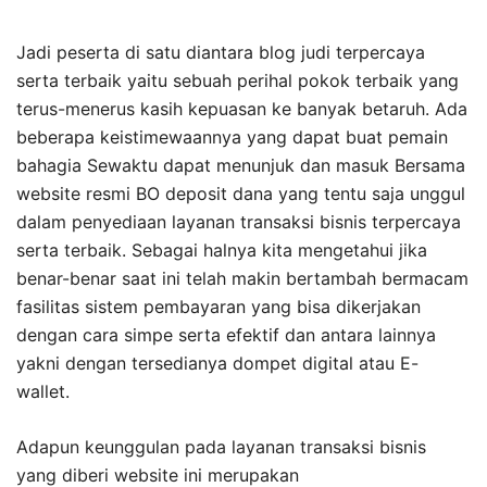
Jadi peserta di satu diantara blog judi terpercaya
serta terbaik yaitu sebuah perihal pokok terbaik yang
terus-menerus kasih kepuasan ke banyak betaruh. Ada
beberapa keistimewaannya yang dapat buat pemain
bahagia Sewaktu dapat menunjuk dan masuk Bersama
website resmi BO deposit dana yang tentu saja unggul
dalam penyediaan layanan transaksi bisnis terpercaya
serta terbaik. Sebagai halnya kita mengetahui jika
benar-benar saat ini telah makin bertambah bermacam
fasilitas sistem pembayaran yang bisa dikerjakan
dengan cara simpe serta efektif dan antara lainnya
yakni dengan tersedianya dompet digital atau E-
wallet.
Adapun keunggulan pada layanan transaksi bisnis
yang diberi website ini merupakan