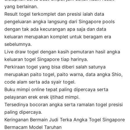
yang berlainan.
Result togel terkomplet dan presisi ialah data
pengeluaran angka langsung dari Singapore pools
dengan tak ada kecurangan apa saja dan data
keluaran merupakan komplet untuk beragam era
sebelumnya.
Live draw togel dengan kasih pemutaran hasil angka
keluaran togel Singapore tiap harinya.
Perkiraan togel yang bisa diberi salah satunya
merupakan paito togel, paito warna, data angka Shio,
code alam serta ada syair togel.
Buku mimpi online tepat paling dipercaya serta
pelayanan erek erek ijtihad mimpi.
Tersedinya bocoran angka serta ramalan togel presisi
paling dipercaya.
Keringanan Bermain Judi Terka Angka Togel Singapore
Bermacam Model Taruhan