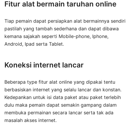
Fitur alat bermain taruhan online
Tiap pemain dapat persiapkan alat bermainnya sendiri
pastilah yang tambah sederhana dan dapat dibawa
kemana sajakah seperti Mobile-phone, Iphone,
Android, Ipad serta Tablet.
Koneksi internet lancar
Beberapa type fitur alat online yang dipakai tentu
berbasiskan internet yang selalu lancar dan konstan.
Kedepankan untuk isi data paket atau paket terlebih
dulu maka pemain dapat semakin gampang dalam
membuka permainan secara lancar serta tak ada
masalah akses internet.