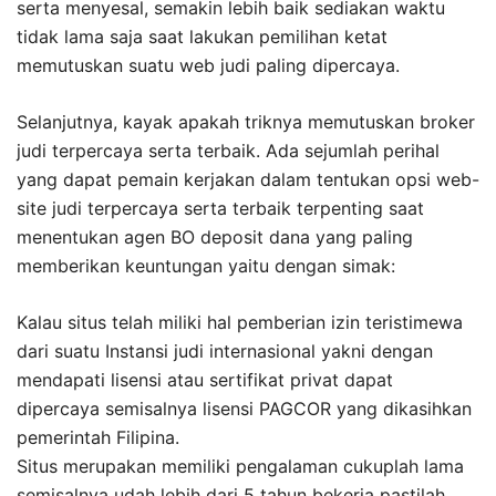
serta menyesal, semakin lebih baik sediakan waktu
tidak lama saja saat lakukan pemilihan ketat
memutuskan suatu web judi paling dipercaya.
Selanjutnya, kayak apakah triknya memutuskan broker
judi terpercaya serta terbaik. Ada sejumlah perihal
yang dapat pemain kerjakan dalam tentukan opsi web-
site judi terpercaya serta terbaik terpenting saat
menentukan agen BO deposit dana yang paling
memberikan keuntungan yaitu dengan simak:
Kalau situs telah miliki hal pemberian izin teristimewa
dari suatu Instansi judi internasional yakni dengan
mendapati lisensi atau sertifikat privat dapat
dipercaya semisalnya lisensi PAGCOR yang dikasihkan
pemerintah Filipina.
Situs merupakan memiliki pengalaman cukuplah lama
semisalnya udah lebih dari 5 tahun bekerja pastilah