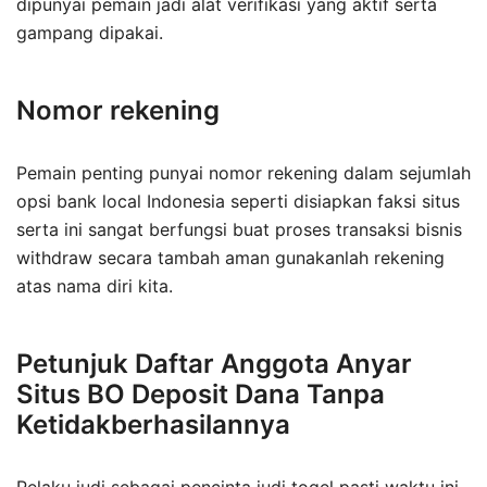
dipunyai pemain jadi alat verifikasi yang aktif serta
gampang dipakai.
Nomor rekening
Pemain penting punyai nomor rekening dalam sejumlah
opsi bank local Indonesia seperti disiapkan faksi situs
serta ini sangat berfungsi buat proses transaksi bisnis
withdraw secara tambah aman gunakanlah rekening
atas nama diri kita.
Petunjuk Daftar Anggota Anyar
Situs BO Deposit Dana Tanpa
Ketidakberhasilannya