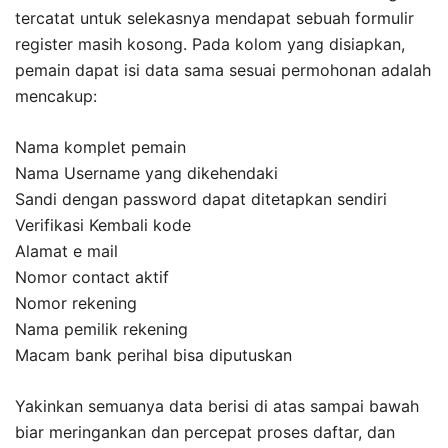
tercatat untuk selekasnya mendapat sebuah formulir
register masih kosong. Pada kolom yang disiapkan,
pemain dapat isi data sama sesuai permohonan adalah
mencakup:
Nama komplet pemain
Nama Username yang dikehendaki
Sandi dengan password dapat ditetapkan sendiri
Verifikasi Kembali kode
Alamat e mail
Nomor contact aktif
Nomor rekening
Nama pemilik rekening
Macam bank perihal bisa diputuskan
Yakinkan semuanya data berisi di atas sampai bawah
biar meringankan dan percepat proses daftar, dan