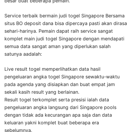
besar buat beberapa pemain.
Service terbaik bermain judi togel Singapore Bersama
situs BO deposit dana bisa dipercaya pasti akan dirasa
sehari-harinya. Pemain dapat raih service sangat
komplet main judi togel Singapore dengan mendapati
semua data sangat aman yang diperlukan salah
satunya aadalah:
Live result togel memperlihatkan data hasil
pengeluaran angka togel Singapore sewaktu-waktu
pada agenda yang disiapkan dan buat empat jam
sekali kasih result yang berlainan.
Result togel terkomplet serta presisi ialah data
pengeluaran angka langsung dari Singapore pools
dengan tidak ada kecurangan apa saja dan data
keluaran yakni komplet buat beberapa era
sebelumnya.