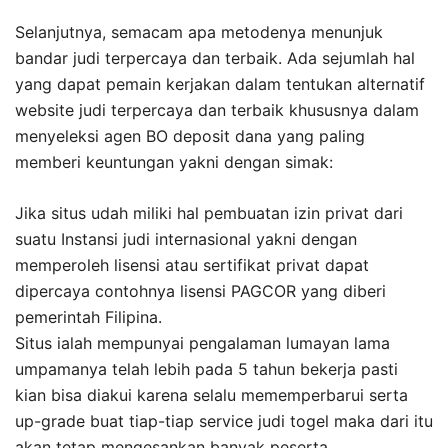
Selanjutnya, semacam apa metodenya menunjuk
bandar judi terpercaya dan terbaik. Ada sejumlah hal
yang dapat pemain kerjakan dalam tentukan alternatif
website judi terpercaya dan terbaik khususnya dalam
menyeleksi agen BO deposit dana yang paling
memberi keuntungan yakni dengan simak:
Jika situs udah miliki hal pembuatan izin privat dari
suatu Instansi judi internasional yakni dengan
memperoleh lisensi atau sertifikat privat dapat
dipercaya contohnya lisensi PAGCOR yang diberi
pemerintah Filipina.
Situs ialah mempunyai pengalaman lumayan lama
umpamanya telah lebih pada 5 tahun bekerja pasti
kian bisa diakui karena selalu mememperbarui serta
up-grade buat tiap-tiap service judi togel maka dari itu
akan tetap mengesankan banyak peserta.