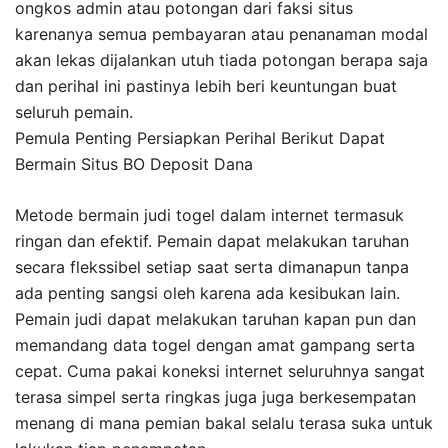
ongkos admin atau potongan dari faksi situs
karenanya semua pembayaran atau penanaman modal
akan lekas dijalankan utuh tiada potongan berapa saja
dan perihal ini pastinya lebih beri keuntungan buat
seluruh pemain.
Pemula Penting Persiapkan Perihal Berikut Dapat
Bermain Situs BO Deposit Dana
Metode bermain judi togel dalam internet termasuk
ringan dan efektif. Pemain dapat melakukan taruhan
secara flekssibel setiap saat serta dimanapun tanpa
ada penting sangsi oleh karena ada kesibukan lain.
Pemain judi dapat melakukan taruhan kapan pun dan
memandang data togel dengan amat gampang serta
cepat. Cuma pakai koneksi internet seluruhnya sangat
terasa simpel serta ringkas juga juga berkesempatan
menang di mana pemian bakal selalu terasa suka untuk