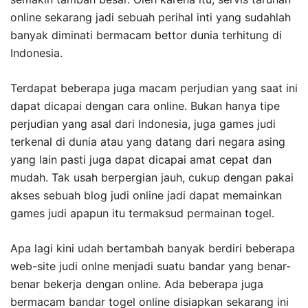
online sekarang jadi sebuah perihal inti yang sudahlah
banyak diminati bermacam bettor dunia terhitung di
Indonesia.
Terdapat beberapa juga macam perjudian yang saat ini
dapat dicapai dengan cara online. Bukan hanya tipe
perjudian yang asal dari Indonesia, juga games judi
terkenal di dunia atau yang datang dari negara asing
yang lain pasti juga dapat dicapai amat cepat dan
mudah. Tak usah berpergian jauh, cukup dengan pakai
akses sebuah blog judi online jadi dapat memainkan
games judi apapun itu termaksud permainan togel.
Apa lagi kini udah bertambah banyak berdiri beberapa
web-site judi onlne menjadi suatu bandar yang benar-
benar bekerja dengan online. Ada beberapa juga
bermacam bandar togel online disiapkan sekarang ini