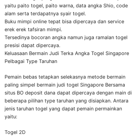
yaitu paito togel, paito warna, data angka Shio, code
alam serta terdapatnya syair togel.
Buku mimpi online tepat bisa dipercaya dan service
erek erek tafsiran mimpi.
Tersedinya bocoran angka namun juga ramalan togel
presisi dapat dipercaya.
Keluasaan Bermain Judi Terka Angka Togel Singapore
Pelbagai Type Taruhan
Pemain bebas tetapkan selekasnya metode bermain
paling simpel bermain judi togel Singapore Bersama
situs BO deposit dana dapat dipercaya dengan main di
beberapa pilihan type taruhan yang disiapkan. Antara
jenis taruhan togel yang dapat pemain permainkan
yaitu:
Togel 2D