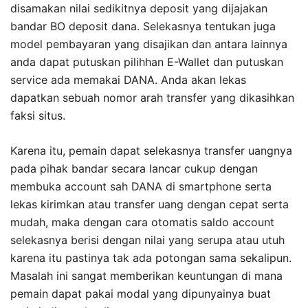
disamakan nilai sedikitnya deposit yang dijajakan
bandar BO deposit dana. Selekasnya tentukan juga
model pembayaran yang disajikan dan antara lainnya
anda dapat putuskan pilihhan E-Wallet dan putuskan
service ada memakai DANA. Anda akan lekas
dapatkan sebuah nomor arah transfer yang dikasihkan
faksi situs.
Karena itu, pemain dapat selekasnya transfer uangnya
pada pihak bandar secara lancar cukup dengan
membuka account sah DANA di smartphone serta
lekas kirimkan atau transfer uang dengan cepat serta
mudah, maka dengan cara otomatis saldo account
selekasnya berisi dengan nilai yang serupa atau utuh
karena itu pastinya tak ada potongan sama sekalipun.
Masalah ini sangat memberikan keuntungan di mana
pemain dapat pakai modal yang dipunyainya buat