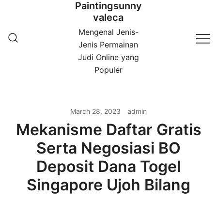
Paintingsunny
Skip
valeca
to
content
Mengenal Jenis-
Jenis Permainan
Judi Online yang
Populer
March 28, 2023
admin
Mekanisme Daftar Gratis
Serta Negosiasi BO
Deposit Dana Togel
Singapore Ujoh Bilang