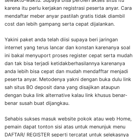
sewaktu-waktu. Supaya bisa peroleh akses situs itu
karena itu perlu kerjakan registrasi peserta anyar. Cara
mendaftar meber anyar pastilah gratis tidak diambil
cost dan lebih gampang serta cepat dijalankan.
Yakini paket anda telah diisi supaya beri jaringan
internet yang terus lancar dan konstan karenanya soal
ini bakal menyuport proses register cepat serta mudah
dan tak bisa terjadi ketidakberhasilannya karenanya
anda lebih bisa cepat dan mudah mendafftar menjadi
peserta anyar. Metodenya yakni dengan buka dulu link
sah situs BO deposit dana yang disajikan ataupun
dengan buka link alternative kalau link khusus benar-
benar susah buat dijangkau.
Sehabis sukses masuk website pokok atau web Home,
pemain dapat tonton sisi atas untuk menunjuk menu
DAFTAR/ REGISTER seperti tercatat untuk selekasnya