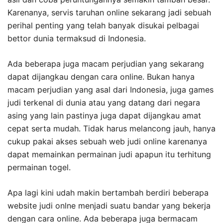
Karenanya, servis taruhan online sekarang jadi sebuah
perihal penting yang telah banyak disukai pelbagai
bettor dunia termaksud di Indonesia.
Ada beberapa juga macam perjudian yang sekarang
dapat dijangkau dengan cara online. Bukan hanya
macam perjudian yang asal dari Indonesia, juga games
judi terkenal di dunia atau yang datang dari negara
asing yang lain pastinya juga dapat dijangkau amat
cepat serta mudah. Tidak harus melancong jauh, hanya
cukup pakai akses sebuah web judi online karenanya
dapat memainkan permainan judi apapun itu terhitung
permainan togel.
Apa lagi kini udah makin bertambah berdiri beberapa
website judi onlne menjadi suatu bandar yang bekerja
dengan cara online. Ada beberapa juga bermacam