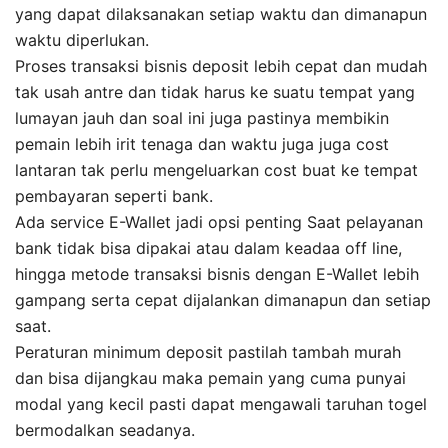
yang dapat dilaksanakan setiap waktu dan dimanapun
waktu diperlukan.
Proses transaksi bisnis deposit lebih cepat dan mudah
tak usah antre dan tidak harus ke suatu tempat yang
lumayan jauh dan soal ini juga pastinya membikin
pemain lebih irit tenaga dan waktu juga juga cost
lantaran tak perlu mengeluarkan cost buat ke tempat
pembayaran seperti bank.
Ada service E-Wallet jadi opsi penting Saat pelayanan
bank tidak bisa dipakai atau dalam keadaa off line,
hingga metode transaksi bisnis dengan E-Wallet lebih
gampang serta cepat dijalankan dimanapun dan setiap
saat.
Peraturan minimum deposit pastilah tambah murah
dan bisa dijangkau maka pemain yang cuma punyai
modal yang kecil pasti dapat mengawali taruhan togel
bermodalkan seadanya.