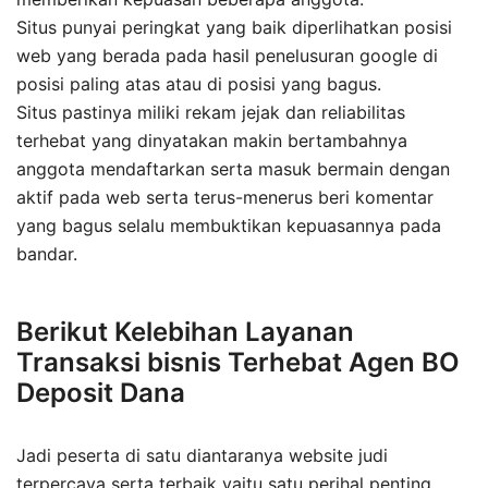
Situs punyai peringkat yang baik diperlihatkan posisi
web yang berada pada hasil penelusuran google di
posisi paling atas atau di posisi yang bagus.
Situs pastinya miliki rekam jejak dan reliabilitas
terhebat yang dinyatakan makin bertambahnya
anggota mendaftarkan serta masuk bermain dengan
aktif pada web serta terus-menerus beri komentar
yang bagus selalu membuktikan kepuasannya pada
bandar.
Berikut Kelebihan Layanan
Transaksi bisnis Terhebat Agen BO
Deposit Dana
Jadi peserta di satu diantaranya website judi
terpercaya serta terbaik yaitu satu perihal penting