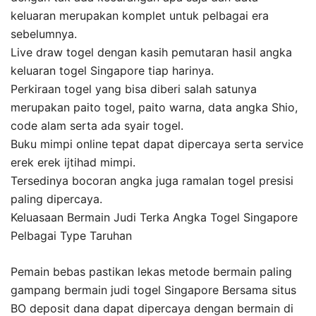
keluaran merupakan komplet untuk pelbagai era
sebelumnya.
Live draw togel dengan kasih pemutaran hasil angka
keluaran togel Singapore tiap harinya.
Perkiraan togel yang bisa diberi salah satunya
merupakan paito togel, paito warna, data angka Shio,
code alam serta ada syair togel.
Buku mimpi online tepat dapat dipercaya serta service
erek erek ijtihad mimpi.
Tersedinya bocoran angka juga ramalan togel presisi
paling dipercaya.
Keluasaan Bermain Judi Terka Angka Togel Singapore
Pelbagai Type Taruhan
Pemain bebas pastikan lekas metode bermain paling
gampang bermain judi togel Singapore Bersama situs
BO deposit dana dapat dipercaya dengan bermain di