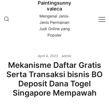
Paintingsunny
Skip
valeca
to
content
Mengenal Jenis-
Jenis Permainan
Judi Online yang
Populer
April 4, 2023
admin
Mekanisme Daftar Gratis
Serta Transaksi bisnis BO
Deposit Dana Togel
Singapore Mempawah