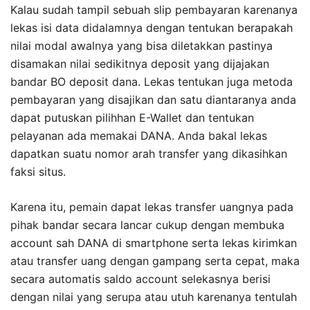
Kalau sudah tampil sebuah slip pembayaran karenanya
lekas isi data didalamnya dengan tentukan berapakah
nilai modal awalnya yang bisa diletakkan pastinya
disamakan nilai sedikitnya deposit yang dijajakan
bandar BO deposit dana. Lekas tentukan juga metoda
pembayaran yang disajikan dan satu diantaranya anda
dapat putuskan pilihhan E-Wallet dan tentukan
pelayanan ada memakai DANA. Anda bakal lekas
dapatkan suatu nomor arah transfer yang dikasihkan
faksi situs.
Karena itu, pemain dapat lekas transfer uangnya pada
pihak bandar secara lancar cukup dengan membuka
account sah DANA di smartphone serta lekas kirimkan
atau transfer uang dengan gampang serta cepat, maka
secara automatis saldo account selekasnya berisi
dengan nilai yang serupa atau utuh karenanya tentulah