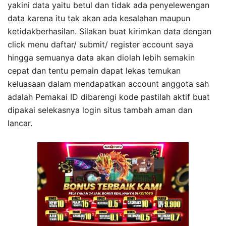
yakini data yaitu betul dan tidak ada penyelewengan
data karena itu tak akan ada kesalahan maupun
ketidakberhasilan. Silakan buat kirimkan data dengan
click menu daftar/ submit/ register account saya
hingga semuanya data akan diolah lebih semakin
cepat dan tentu pemain dapat lekas temukan
keluasaan dalam mendapatkan account anggota sah
adalah Pemakai ID dibarengi kode pastilah aktif buat
dipakai selekasnya login situs tambah aman dan
lancar.