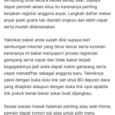
terhubung situs secara bebas setiap saat. Supaya
dapat peroleh akses situs itu karenanya penting
kerjakan register anggota anyar. Langkah daftar meber
anyar pasti gratis tak diambil ongkos dan lebih cepat
serta mudah dilaksanakan.
Yakinkan paket anda sudah diisi supaya beri
sambungan internet yang terus lancar serta konstan
karenanya ini bakal menyuport proses registrasi
gampang serta cepat dan tidak bakal terjadi
kegagalannya jadi anda dapat makin gampang serta
cepat mendafftar sebagai anggota baru. Tekniknya
yakni dengan buka dulu link sah situs BO deposit dana
yang disajikan ataupun dengan buka link opsi apabila
link pokok benar-benar sukar buat dijangkau.
Seusai sukses masuk halaman penting atau web Home,
pemain dapat tonton sisi atas untuk pilih menu