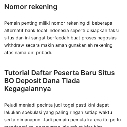
Nomor rekening
Pemain penting miliki nomor rekening di beberapa
alternatif bank local Indonesia seperti disiapkan faksi
situs dan ini sangat berfaedah buat proses negosiasi
withdraw secara makin aman gunakanlah rekening
atas nama diri pribadi.
Tutorial Daftar Peserta Baru Situs
BO Deposit Dana Tiada
Kegagalannya
Pejudi menjadi pecinta judi togel pasti kini dapat
lakukan spekulasi yang paling ringan setiap waktu
serta dimanapun. Jadi pemain pemula karena itu perlu