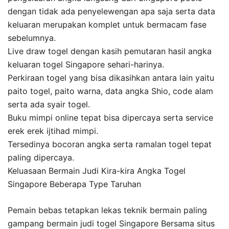
dengan tidak ada penyelewengan apa saja serta data
keluaran merupakan komplet untuk bermacam fase
sebelumnya.
Live draw togel dengan kasih pemutaran hasil angka
keluaran togel Singapore sehari-harinya.
Perkiraan togel yang bisa dikasihkan antara lain yaitu
paito togel, paito warna, data angka Shio, code alam
serta ada syair togel.
Buku mimpi online tepat bisa dipercaya serta service
erek erek ijtihad mimpi.
Tersedinya bocoran angka serta ramalan togel tepat
paling dipercaya.
Keluasaan Bermain Judi Kira-kira Angka Togel
Singapore Beberapa Type Taruhan
Pemain bebas tetapkan lekas teknik bermain paling
gampang bermain judi togel Singapore Bersama situs