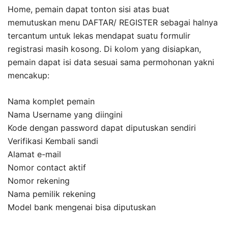
Home, pemain dapat tonton sisi atas buat
memutuskan menu DAFTAR/ REGISTER sebagai halnya
tercantum untuk lekas mendapat suatu formulir
registrasi masih kosong. Di kolom yang disiapkan,
pemain dapat isi data sesuai sama permohonan yakni
mencakup:
Nama komplet pemain
Nama Username yang diingini
Kode dengan password dapat diputuskan sendiri
Verifikasi Kembali sandi
Alamat e-mail
Nomor contact aktif
Nomor rekening
Nama pemilik rekening
Model bank mengenai bisa diputuskan