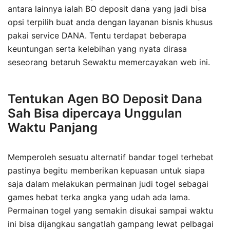
antara lainnya ialah BO deposit dana yang jadi bisa
opsi terpilih buat anda dengan layanan bisnis khusus
pakai service DANA. Tentu terdapat beberapa
keuntungan serta kelebihan yang nyata dirasa
seseorang betaruh Sewaktu memercayakan web ini.
Tentukan Agen BO Deposit Dana
Sah Bisa dipercaya Unggulan
Waktu Panjang
Memperoleh sesuatu alternatif bandar togel terhebat
pastinya begitu memberikan kepuasan untuk siapa
saja dalam melakukan permainan judi togel sebagai
games hebat terka angka yang udah ada lama.
Permainan togel yang semakin disukai sampai waktu
ini bisa dijangkau sangatlah gampang lewat pelbagai