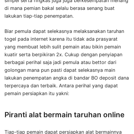
simpel serta ringkas juga juga berkesempatan menang
di mana pemian bakal selalu berasa senang buat
lakukan tiap-tiap penempatan.
Biar pemula dapat selekasnya melaksanakan taruhan
togel pada internet karena itu tidak ada prasyarat
yang membuat lebih sulit pemain atau bikin pemain
kuatir serta berpikiran 2x. Cukup dengan penyiapan
berbagai perihal saja jadi pemula atau bettor dari
golongan mana pun pasti dapat selekasnya main
lakukan penempatan angka di bandar BO deposit dana
terpercaya dan terbaik. Antara perihal yang dapat
pemain persiapkan itu yakni:
Piranti alat bermain taruhan online
Tiap-tiap pemain dapat persiapkan alat bermainnya