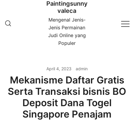
Paintingsunny
Skip
valeca
to
content
Mengenal Jenis-
Jenis Permainan
Judi Online yang
Populer
April 4, 2023
admin
Mekanisme Daftar Gratis
Serta Transaksi bisnis BO
Deposit Dana Togel
Singapore Penajam