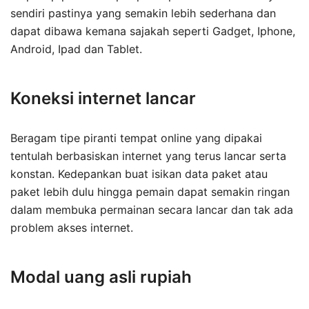
sendiri pastinya yang semakin lebih sederhana dan
dapat dibawa kemana sajakah seperti Gadget, Iphone,
Android, Ipad dan Tablet.
Koneksi internet lancar
Beragam tipe piranti tempat online yang dipakai
tentulah berbasiskan internet yang terus lancar serta
konstan. Kedepankan buat isikan data paket atau
paket lebih dulu hingga pemain dapat semakin ringan
dalam membuka permainan secara lancar dan tak ada
problem akses internet.
Modal uang asli rupiah